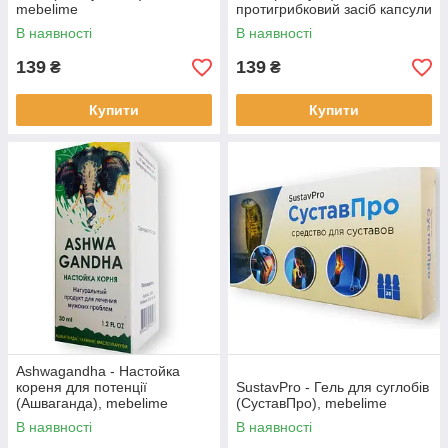
mebelime
протигрибковий засіб капсули
широкого спектру дії,
В наявності
В наявності
mebelime
139
139
₴
₴
Купити
Купити
Ashwagandha - Настойка
кореня для потенції
SustavPro - Гель для суглобів
(Ашваганда), mebelime
(СуставПро), mebelime
В наявності
В наявності