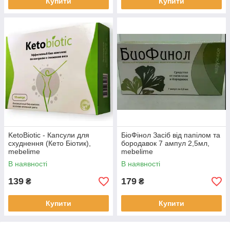
Купити
Купити
KetoBiotic - Капсули для
БіоФінол Засіб від папілом та
схуднення (Кето Біотик),
бородавок 7 ампул 2,5мл,
mebelime
mebelime
В наявності
В наявності
139
179
₴
₴
Купити
Купити