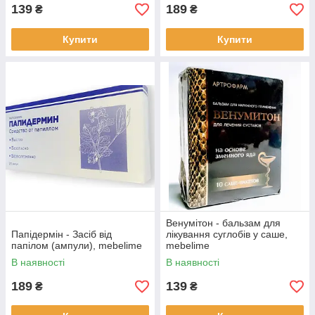
139
189
₴
₴
Купити
Купити
Венумітон - бальзам для
Папідермін - Засіб від
лікування суглобів у саше,
папілом (ампули), mebelime
mebelime
В наявності
В наявності
189
139
₴
₴