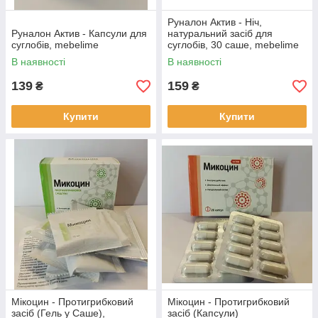
Руналон Актив - Ніч,
Руналон Актив - Капсули для
натуральний засіб для
суглобів, mebelime
суглобів, 30 саше, mebelime
В наявності
В наявності
139
159
₴
₴
Купити
Купити
Мікоцин - Протигрибковий
Мікоцин - Протигрибковий
засіб (Гель у Саше),
засіб (Капсули)