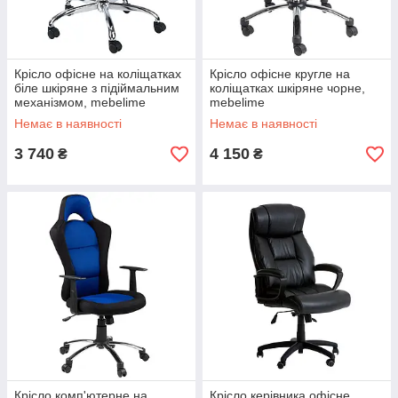
Крісло офісне на коліщатках
Крісло офісне кругле на
біле шкіряне з підіймальним
коліщатках шкіряне чорне,
механізмом, mebelime
mebelime
Немає в наявності
Немає в наявності
3 740
4 150
₴
₴
Крісло комп'ютерне на
Крісло керівника офісне