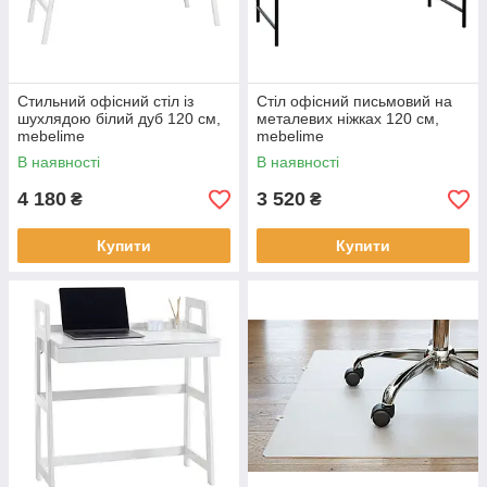
Стильний офісний стіл із
Стіл офісний письмовий на
шухлядою білий дуб 120 см,
металевих ніжках 120 см,
mebelime
mebelime
В наявності
В наявності
4 180
3 520
₴
₴
Купити
Купити