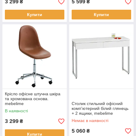
3 299
5 599
₴
₴
Купити
Купити
Крісло офісне штучна шкіра
та хромована основа.
mebelime
Столик стильний офісний
комп'ютерний білий глянець
В наявності
+ 2 ящики, mebelime
3 299
Немає в наявності
₴
5 060
₴
Купити