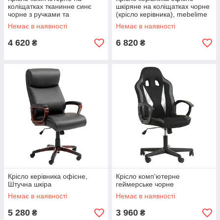
коліщатках тканинне синє
шкіряне на коліщатках чорне
чорне з ручками та
(крісло керівника), mebelime
підземним механізмом
Немає в наявності
Немає в наявності
4 620
6 820
₴
₴
Крісло керівника офісне,
Крісло комп'ютерне
Штучна шкіра
геймерське чорне
Немає в наявності
Немає в наявності
5 280
3 960
₴
₴