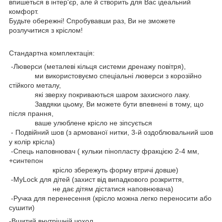
впишеться в інтер'єр, але й створить для Вас ідеальний
комфорт.
Будьте обережні! Спробувавши раз, Ви не зможете
розлучитися з кріслом!
Стандартна комплектація:
-Люверси (металеві кільця системи дренажу повітря),
ми використовуємо спеціальні люверси з корозійно
стійкого металу,
які зверху покриваються шаром захисного лаку.
Завдяки цьому, Ви можете бути впевнені в тому, що
після прання,
ваше улюблене крісло не зіпсується
- Подвійний шов (з армованої нитки, 3-й оздоблювальний шов
у колір крісла)
-Спець наповнювач ( кульки пінопласту фракцією 2-4 мм,
+синтепон
крісло збережуть форму втричі довше)
-MyLock для дітей (захист від випадкового розкриття,
не дає дітям дістатися наповнювача)
-Ручка для перенесення (крісло можна легко переносити або
сушити)
-Вшитий внутрішній чохол