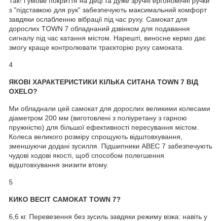
Так! Гумове покриття на деці та дуже зручні ергономічні ручки
з "підставкою для рук" забезпечують максимальний комфорт
завдяки ослабленню вібрації під час руху. Самокат для
дорослих TOWN 7 обладнаний дзвінком для подавання
сигналу під час катання містом. Нарешті, виносне кермо дає
змогу краще контролювати траєкторію руху самоката.
4
ЯКОВІ ХАРАКТЕРИСТИКИ КІЛЬКА СИТАНА TOWN 7 ВІД
OXELO?
Ми обладнали цей самокат для дорослих великими колесами
діаметром 200 мм (виготовлені з поліуретану з гарною
пружністю) для більшої ефективності пересування містом.
Колеса великого розміру спрощують відштовхування,
зменшуючи додані зусилля. Підшипники ABEC 7 забезпечують
чудові ходові якості, щоб способом полегшення
відштовхування знизити втому.
5
КИКО ВЕСІТ САМОКАТ TOWN 7?
6,6 кг. Перевезення без зусиль завдяки режиму візка: навіть у