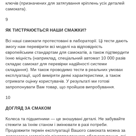
ключів (призначених для затягування кріплень усіх деталей
самоката).
9
ЯК ТИСТРАЮЄТЬСЯ НАШИ СМАЖКИ?
Всі наші самокати протестовані в лабораторії. Ці тести дають
змогу нам перевірити всі моделі на відповідність
європейським стандартам для самокатів, а також підтвердити
їхню міцність (наприклад, спеціальний автомат 10 000 разів
складає самокат для перевірки надійності системи
складання). Ми також проводимо тести в реальних умовах
експлуатації, щоб виміряти деякі характеристики, а також
отримати оцінку користувачів. У результаті ми готові
запропонувати Вам товар, що пройшов випробування.
10
ДОГЛЯД ЗА СМАКОМ
Колеса та підшипники — це зношувані деталі. Не забувайте
стежити за їхнім станом і змінювати в разі потреби.
Продовжити термін експлуатації Вашого самоката можна за
допомогою матеріалів післяпродажного обслуговування, які