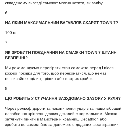
складеному вигляді самокат можна котити, як валізу.
6
НА ЯКИЙ МАКСИМАЛЬНИЙ ВАГАВЛЯВ СКАРЯТ TOWN 7?
100 кг.
7
ЯК ЗРОБИТИ ПОЄДНАННЯ НА СМАЖКИ TOWN 7 ШТАННІ
БЕЗПЕЧНІ?
Ми рекомендуємо перевіряти стан самоката перед і після
кожної поїздки для того, щоб переконатися, що немає
незвичайних щілин, тріщин або гострих крайок.
8
ЩО РОБИТЬ У СЛУЧАННЯ ЗАЗУДОВАНО ЗАЗОРУ У РУЛЯ?
Через рельєф дороги та накопичення ударів та інших вібрацій
ослаблення кріплень деяких деталей є нормальним. Можна
затягнути гвинти в Майстерній крамниці Decathlon або
зробити це самостійно за допомогою доданих шестигранних