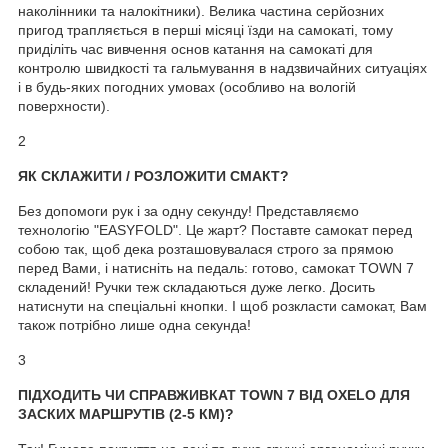
наколінники та налокітники). Велика частина серйозних
пригод трапляється в перші місяці їзди на самокаті, тому
приділіть час вивчення основ катання на самокаті для
контролю швидкості та гальмування в надзвичайних ситуаціях
і в будь-яких погодних умовах (особливо на вологій
поверхности).
2
ЯК СКЛАЖИТИ / РОЗЛОЖИТИ СМАКТ?
Без допомоги рук і за одну секунду! Представляємо
технологію "EASYFOLD". Це жарт? Поставте самокат перед
собою так, щоб дека розташовувалася строго за прямою
перед Вами, і натисніть на педаль: готово, самокат TOWN 7
складений! Ручки теж складаються дуже легко. Досить
натиснути на спеціальні кнопки. І щоб розкласти самокат, Вам
також потрібно лише одна секунда!
3
ПІДХОДИТЬ ЧИ СПРАВЖИВКАТ TOWN 7 ВІД OXELO ДЛЯ
ЗАСКИХ МАРШРУТІВ (2-5 КМ)?