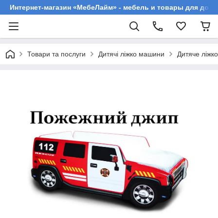
Интернет-магазин «МебеЛайм» - мебель и товары для дома
Товари та послуги
Дитячі ліжко машини
Дитяче ліжк