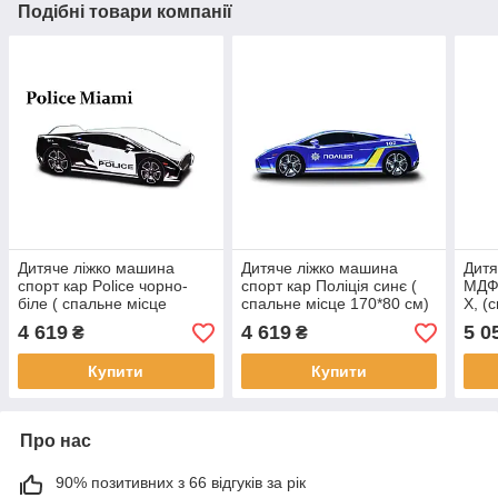
Подібні товари компанії
Дитяче ліжко машина
Дитяче ліжко машина
Дитя
спорт кар Police чорно-
спорт кар Поліція синє (
МДФ
біле ( спальне місце
спальне місце 170*80 см)
X, (
170*80 см)
см)
4 619
4 619
5 0
₴
₴
Купити
Купити
Про нас
90% позитивних з 66 відгуків за рік