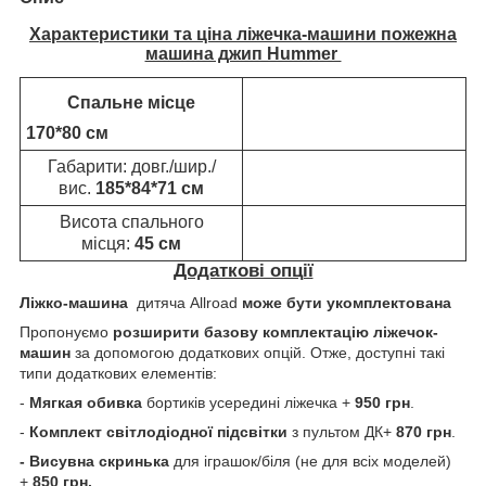
Характеристики та ціна ліжечка-машини
пожежна
машина джип Hummer
Спальне місце
170*80 см
Габарити: довг./шир./
вис.
185*84*71 см
Висота спального
місця:
45 см
Додаткові опції
Ліжко-машина
дитяча Allroad
може бути укомплектована
Пропонуємо
розширити базову комплектацію ліжечок-
машин
за допомогою додаткових опцій. Отже, доступні такі
типи додаткових елементів:
-
Мягкая обивка
бортиків усередині ліжечка +
950 грн
.
-
Комплект світлодіодної підсвітки
з пультом ДК+
870 грн
.
- Висувна скринька
для іграшок/біля (не для всіх моделей)
+
850 грн.