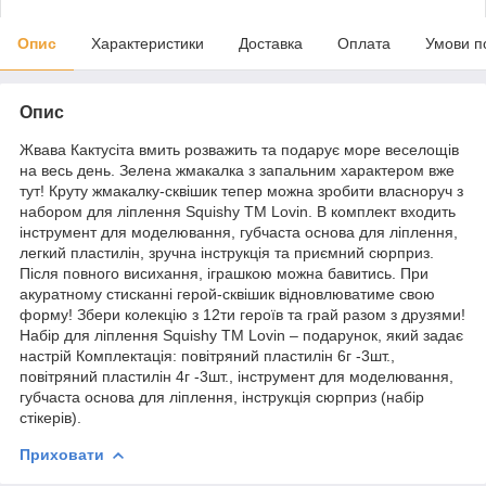
Опис
Характеристики
Доставка
Оплата
Умови п
Опис
Жвава Кактусіта вмить розважить та подарує море веселощів
на весь день. Зелена жмакалка з запальним характером вже
тут! Круту жмакалку-сквішик тепер можна зробити власноруч з
набором для ліплення Squishy ТМ Lovin. В комплект входить
інструмент для моделювання, губчаста основа для ліплення,
легкий пластилін, зручна інструкція та приємний сюрприз.
Після повного висихання, іграшкою можна бавитись. При
акуратному стисканні герой-сквішик відновлюватиме свою
форму! Збери колекцію з 12ти героїв та грай разом з друзями!
Набір для ліплення Squishy ТМ Lovin – подарунок, який задає
настрій Комплектація: повітряний пластилін 6г -3шт.,
повітряний пластилін 4г -3шт., інструмент для моделювання,
губчаста основа для ліплення, інструкція сюрприз (набір
стікерів).
Приховати