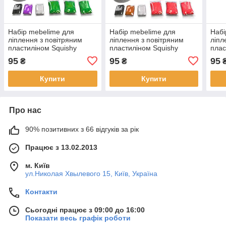
Набір mebelime для
Набір mebelime для
Набі
ліплення з повітряним
ліплення з повітряним
ліпл
пластиліном Squishy
пластиліном Squishy
плас
Cactusita TM Lovin 70124
CupCao ТМ Lovin 70125
Ghos
95
95
95
₴
₴
Купити
Купити
Про нас
90% позитивних з 66 відгуків за рік
Працює з 13.02.2013
м. Київ
ул.Николая Хвылевого 15, Київ, Україна
Контакти
Сьогодні працює з 09:00 до 16:00
Показати весь графік роботи