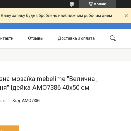
Кошик
й. Вашу заявку буде оброблено найближчим робочим днем.
нтакти
Отзывы
Доставка и оплата
на мозаїка mebelime "Велична ,
ня" Ідейка AMO7386 40х50 см
сті
Код:
AMO7386