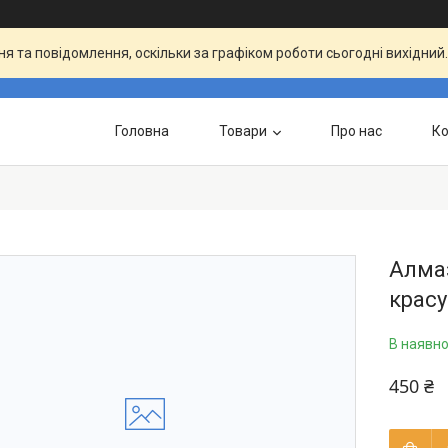
я та повідомлення, оскільки за графіком роботи сьогодні вихідни
Головна
Товари
Про нас
Ко
Алмаз
красу
В наявно
450 ₴