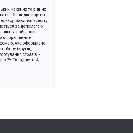
ьких, коханих та рідних
жетів! Викладка картин
релаксу. Завдяки ефекту
люється за допомогою
віші та найгарніші
го оформлення в
 схемою, яке оформлено
набору (круглі), -
сортування стразів, -
орів:25 Складність: 4