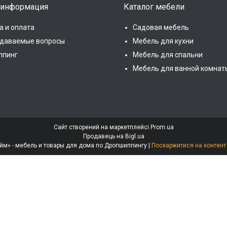
 информация
Каталог мебели
а и оплата
Садовая мебель
адаваемые вопросы
Мебель для кухни
ппинг
Мебель для спальни
Мебель для ванной комнат
Сайт створений на маркетплейсі
Prom.ua
Продавець на Bigl.ua
Интернет-магазин «МебеЛайм» - мебель и товары для дома по Дропшиппингу |
Поскаржитися на контент