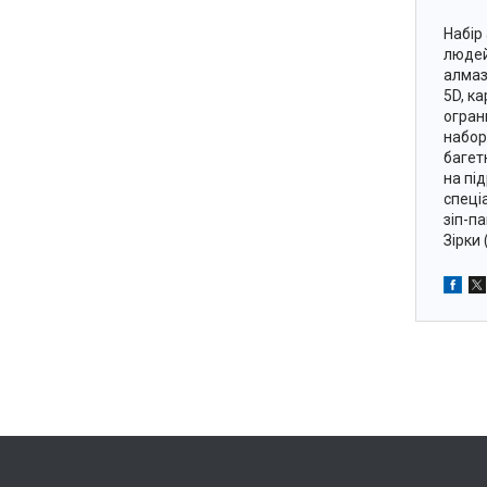
Набір
людей
алмаз
5D, к
огран
набор
багет
на пі
спеціа
зіп-па
Зірки