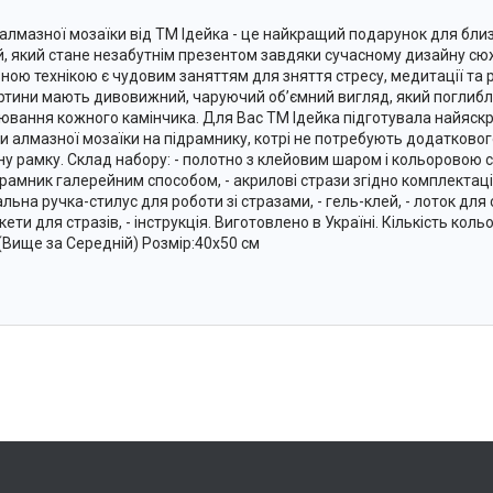
 алмазної мозаїки від ТМ Ідейка - це найкращий подарунок для близ
, який стане незабутнім презентом завдяки сучасному дизайну сю
ною технікою є чудовим заняттям для зняття стресу, медитації та 
артини мають дивовижний, чаруючий об’ємний вигляд, який поглиб
ювання кожного камінчика. Для Вас ТМ Ідейка підготувала найяскра
и алмазної мозаїки на підрамнику, котрі не потребують додатково
ну рамку. Склад набору: - полотно з клейовим шаром і кольоровою
драмник галерейним способом, - акрилові стрази згідно комплектації 
льна ручка-стилус для роботи зі стразами, - гель-клей, - лоток для 
кети для стразів, - інструкція. Виготовлено в Україні. Кількість коль
 (Вище за Середній) Розмір:40х50 см