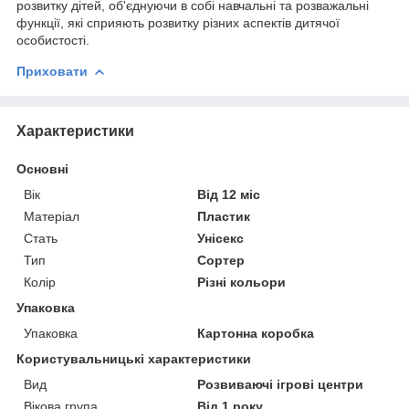
розвитку дітей, об'єднуючи в собі навчальні та розважальні
функції, які сприяють розвитку різних аспектів дитячої
особистості.
Приховати
Характеристики
Основні
Вік
Від 12 міс
Матеріал
Пластик
Стать
Унісекс
Тип
Сортер
Колір
Різні кольори
Упаковка
Упаковка
Картонна коробка
Користувальницькі характеристики
Вид
Розвиваючі ігрові центри
Вікова група
Від 1 року