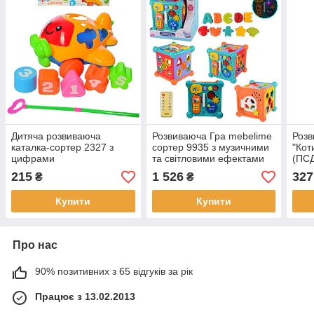
Дитяча розвиваюча
Розвиваюча Гра mebelime
Розв
каталка-сортер 2327 з
сортер 9935 з музичними
"Кот
цифрами
та світловими ефектами
(ПСД
вели
215
1 526
327
₴
₴
Купити
Купити
Про нас
90% позитивних з 65 відгуків за рік
Працює з 13.02.2013