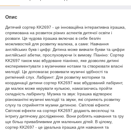
Опис
Дитячий сортер KK2697 - це інноваційна інтерактивна іграшка,
спрямована на розвиток різних аспектів дитячої освіти і
розваги. Ця чудова іграшка включає в себе безліч
можливостей для розвитку малюка, а саме: Навчання
англійських букв і цифр: Дитина може вивчати букви та цифри
англійської абетки, прослуховуючи їх вимову. Піаніно: Сортер
KK2697 також має вбудоване піанінко, яке дозволяє дитині
експериментувати з музичними нотами та створювати власні
мелодії. Це допомагає розвивати музичні здібності та
ритмічний слух. Лабіринт: Для розвитку моторики та
координації дитини сортер KK2697 має вбудований лабіринт,
де малюк може керувати кулькою, намагаючись пройти
складність лабіринту. Музика та звук: Іграшка відтворює
різноманітні музичні мелодії та звуки, які сприяють розвитку
слуху та сприйняття музики дитиною. Світлові ефекти:
Світлові ефекти на сортері KK2697 додають веселощі та
інтригу дитячому дослідженню. Вони роблять навчання та гру
ще більш привабливими для маленьких дітей. В цілому,
сортер KK2697 - це ідеальна іграшка для навчання та