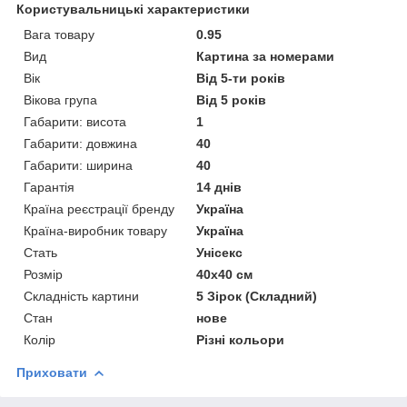
Користувальницькі характеристики
Вага товару
0.95
Вид
Картина за номерами
Вік
Від 5-ти років
Вікова група
Від 5 років
Габарити: висота
1
Габарити: довжина
40
Габарити: ширина
40
Гарантія
14 днів
Країна реєстрації бренду
Україна
Країна-виробник товару
Україна
Стать
Унісекс
Розмір
40х40 см
Складність картини
5 Зірок (Складний)
Стан
нове
Колір
Різні кольори
Приховати