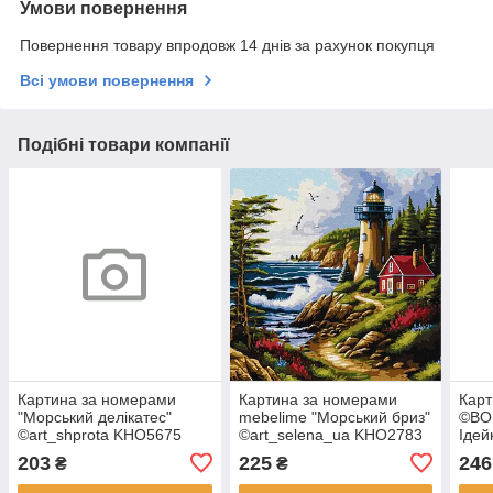
Умови повернення
Повернення товару впродовж 14 днів за рахунок покупця
Всі умови повернення
Подібні товари компанії
Картина за номерами
Картина за номерами
Карт
"Морський делікатес"
mebelime "Морський бриз"
©BO
©art_shprota KHO5675
©art_selena_ua KHO2783
Ідей
Ідейка 30х30 см
40х40 см
203
225
246
₴
₴