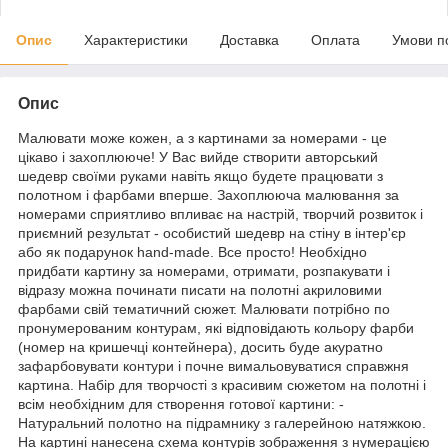
Опис
Характеристики
Доставка
Оплата
Умови п
Опис
Малювати може кожен, а з картинами за номерами - це
цікаво і захоплююче! У Вас вийде створити авторський
шедевр своїми руками навіть якщо будете працювати з
полотном і фарбами вперше. Захоплююча малювання за
номерами сприятливо впливає на настрій, творчий розвиток і
приємний результат - особистий шедевр на стіну в інтер'єр
або як подарунок hand-made. Все просто! Необхідно
придбати картину за номерами, отримати, розпакувати і
відразу можна починати писати на полотні акриловими
фарбами свій тематичний сюжет. Малювати потрібно по
пронумерованим контурам, які відповідають кольору фарби
(номер на кришечці контейнера), досить буде акуратно
зафарбовувати контури і почне вимальовуватися справжня
картина. Набір для творчості з красивим сюжетом на полотні і
всім необхідним для створення готової картини: -
Натуральний полотно на підрамнику з галерейною натяжкою.
На картині нанесена схема контурів зображення з нумерацією