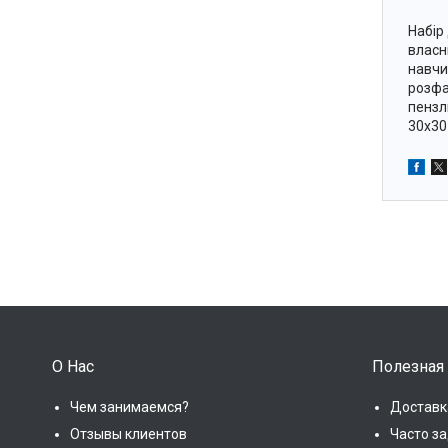
Набір
власн
навчи
розфа
пензли
30х30
О Нас
Полезная
Чем занимаемся?
Доставк
Отзывы клиентов
Часто з