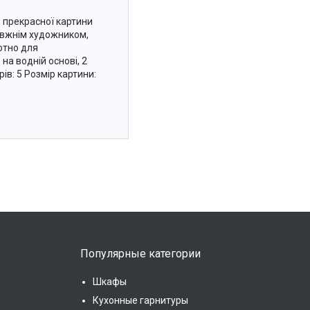
я прекрасної картини
авжнім художником,
отно для
на водній основі, 2
рів: 5 Розмір картини:
Популярные категории
Шкафы
Кухонные гарнитуры