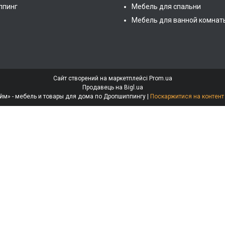
ппинг
Мебель для спальни
Мебель для ванной комнат
Сайт створений на маркетплейсі
Prom.ua
Продавець на Bigl.ua
Интернет-магазин «МебеЛайм» - мебель и товары для дома по Дропшиппингу |
Поскаржитися на контент