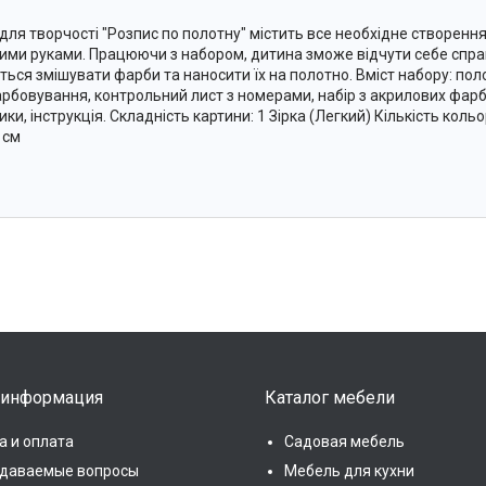
 для творчості "Розпис по полотну" містить все необхідне створенн
ими руками. Працюючи з набором, дитина зможе відчути себе спр
ться змішувати фарби та наносити їх на полотно. Вміст набору: пол
рбовування, контрольний лист з номерами, набір з акрилових фарб 
ки, інструкція. Складність картини: 1 Зірка (Легкий) Кількість кольо
 см
 информация
Каталог мебели
а и оплата
Садовая мебель
адаваемые вопросы
Мебель для кухни