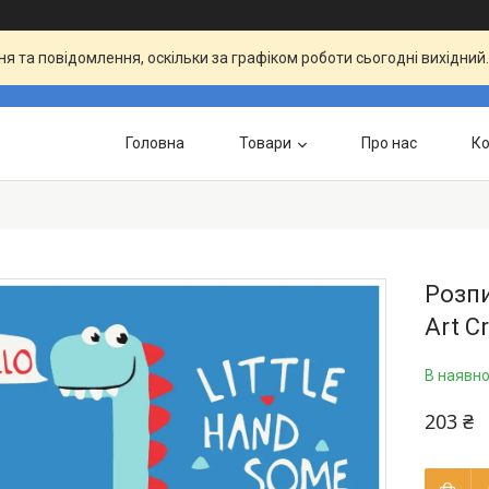
я та повідомлення, оскільки за графіком роботи сьогодні вихідни
Головна
Товари
Про нас
Ко
Розпи
Art C
В наявно
203 ₴