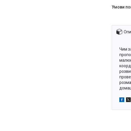
Опи
Чим з
пропо
малюк
коорд
розви
прове
розма
домаш