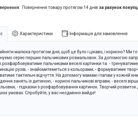
повернення товару протягом 14 днів
за рахунок покупц
с
Характеристики
Інформація для замовлення
айняти малюка протягом дня, щоб це було і цікаво, і корисно? Ми го
нуємо серію перших пальчикових розмальовок. За допомогою зап
 розфарбовуватиме пальчиками веселі картинки та: - тренуватиме
инацію рухів; - знайомитеметься з кольорами; - формуватиме творч
ватиме тактильні відчуття. На допомогу мамам і папам у кожній книз
дення занять із дитиною; - корисні пальчикові вправи; - веселі вір
льовки; - підказки з розфарбовування картинок. Творчий розвиток 
ніх умовах. Спробуйте, у вас неодмінно вийде!