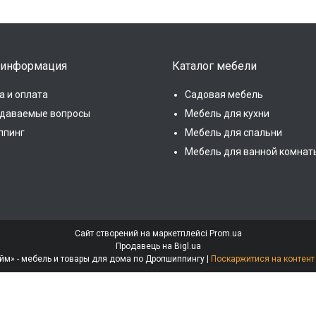
 информация
Каталог мебели
а и оплата
Садовая мебель
адаваемые вопросы
Мебель для кухни
ппинг
Мебель для спальни
Мебель для ванной комнат
Сайт створений на маркетплейсі
Prom.ua
Продавець на Bigl.ua
Интернет-магазин «МебеЛайм» - мебель и товары для дома по Дропшиппингу |
Поскаржитися на контент