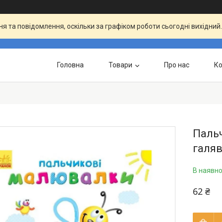
я та повідомлення, оскільки за графіком роботи сьогодні вихідни
Головна
Товари
Про нас
Ко
Пальч
галяв
В наявно
62 ₴