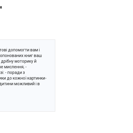
я
тові допомогти вам і
ропонованих книг ваш
 дрібну моторику й
е мислення; -
і: - поради з
шики до кожної картинки-
дитини можливий і в