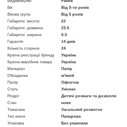
Видавництво
Ранок
Вік
Від 5-ти років
Вікова група
Від 5 років
Габарити: висота
22
Габарити: довжина
23.5
Габарити: ширина
0.3
Гарантія
14 днів
Кількість сторінок
24
Країна реєстрації бренду
Україна
Країна-виробник товару
Україна
Матеріал
Папір
Обладинка
м'який
Папір
Офсетна
Стать
Унісекс
Розділ
Дитячі розваги та дозвілля
Стан
нове
Тематика
Загальний розвиток
Тип книги
Папарова
Упаковка
Без упаковки