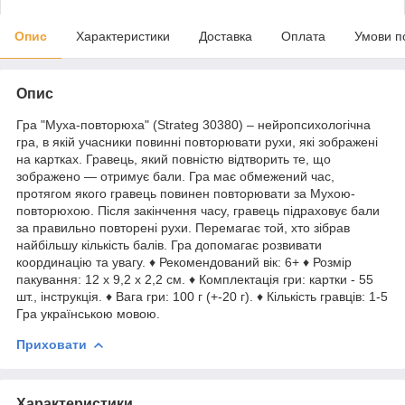
Опис
Характеристики
Доставка
Оплата
Умови п
Опис
Гра "Муха-повторюха" (Strateg 30380) – нейропсихологічна
гра, в якій учасники повинні повторювати рухи, які зображені
на картках. Гравець, який повністю відтворить те, що
зображено — отримує бали. Гра має обмежений час,
протягом якого гравець повинен повторювати за Мухою-
повторюхою. Після закінчення часу, гравець підраховує бали
за правильно повторені рухи. Перемагає той, хто зібрав
найбільшу кількість балів. Гра допомагає розвивати
координацію та увагу. ♦ Рекомендований вік: 6+ ♦ Розмір
пакування: 12 х 9,2 х 2,2 см. ♦ Комплектація гри: картки - 55
шт., інструкція. ♦ Вага гри: 100 г (+-20 г). ♦ Кількість гравців: 1-5
Гра українською мовою.
Приховати
Характеристики