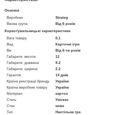
Основні
Виробник
Strateg
Вікова група
Від 6 років
Користувальницькі характеристики
Вага товару
0.1
Вид
Карточні ігри
Вік
Від 6-ти років
Габарити: висота
12
Габарити: довжина
9.2
Габарити: ширина
2.2
Гарантія
14 днів
Країна реєстрації бренду
Україна
Країна-виробник товару
Україна
Матеріал
картон
Стать
Унісекс
Стан
нове
Тип
Настільна гра