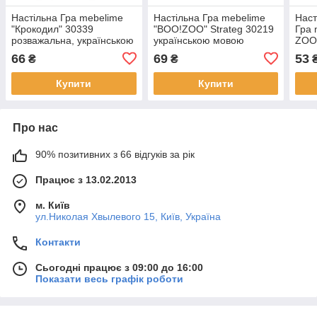
Настільна Гра mebelime
Настільна Гра mebelime
Наст
"Крокодил" 30339
"BOO!ZOO" Strateg 30219
Гра 
розважальна, українською
українською мовою
ZOO
мовою
укра
66
69
53
₴
₴
Купити
Купити
Про нас
90% позитивних з 66 відгуків за рік
Працює з 13.02.2013
м. Київ
ул.Николая Хвылевого 15, Київ, Україна
Контакти
Сьогодні працює з 09:00 до 16:00
Показати весь графік роботи