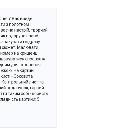
юче! У Вас вийде
ти з полотном і
ає на настрій, творчий
о як подарунок hand-
зпакувати і відразу
ий сюжет. Малювати
(номер на кришечці
альовуватися справжня
хідним для створення
яжкою. На картині
кисті - Соковита
- Контрольний лист та
ний подарунок, гарний
ття таким хобі - користь
ладність картини: 5