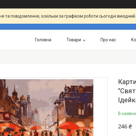
я та повідомлення, оскільки за графіком роботи сьогодні вихідни
Головна
Товари
Про нас
Ко
Карт
"Свят
Ідейк
В наявно
246 ₴