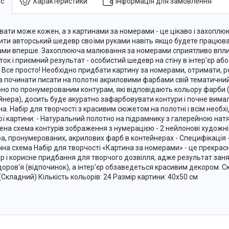
с
Характеристики
Інформація для замовлення
ати може кожен, а з картинами за номерами - це цікаво і захоплю
ити авторський шедевр своїми руками навіть якщо будете працюва
ми вперше. Захоплююча малювання за номерами сприятливо вплив
ток і приємний результат - особистий шедевр на стіну в інтер'єр аб
 Все просто! Необхідно придбати картину за номерами, отримати, ро
 починати писати на полотні акриловими фарбами свій тематичн
бно по пронумерованим контурам, які відповідають кольору фарби 
йнера), досить буде акуратно зафарбовувати контури і почне вим
на. Набір для творчості з красивим сюжетом на полотні і всім необ
ої картини: - Натуральний полотно на підрамнику з галерейною нат
ена схема контурів зображення з нумерацією - 2 нейлонові художні 
ра, пронумерованих, акрилових фарб в контейнерах - Специфікація 
чна схема Набір для творчості «Картина за номерами» - це прекрас
ір і корисне придбання для творчого дозвілля, адже результат заня
доров'я (відпочинок), а інтер'єр обзаведеться красивим декором. Ск
 (Складний) Кількість кольорів: 24 Размір картини: 40х50 см