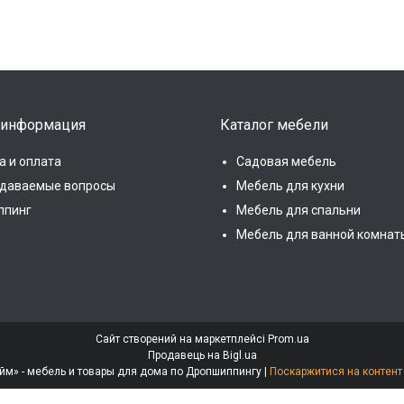
 информация
Каталог мебели
а и оплата
Садовая мебель
адаваемые вопросы
Мебель для кухни
ппинг
Мебель для спальни
Мебель для ванной комнат
Сайт створений на маркетплейсі
Prom.ua
Продавець на Bigl.ua
Интернет-магазин «МебеЛайм» - мебель и товары для дома по Дропшиппингу |
Поскаржитися на контент