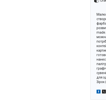
Опи
Малюв
створ
фарба
розви
made.
можна
потрі
конте
карти
готов
нанес
паліт
графі
сувен
для з
Зірок