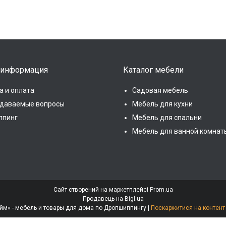
 информация
Каталог мебели
а и оплата
Садовая мебель
адаваемые вопросы
Мебель для кухни
ппинг
Мебель для спальни
Мебель для ванной комнат
Сайт створений на маркетплейсі
Prom.ua
Продавець на Bigl.ua
Интернет-магазин «МебеЛайм» - мебель и товары для дома по Дропшиппингу |
Поскаржитися на контент