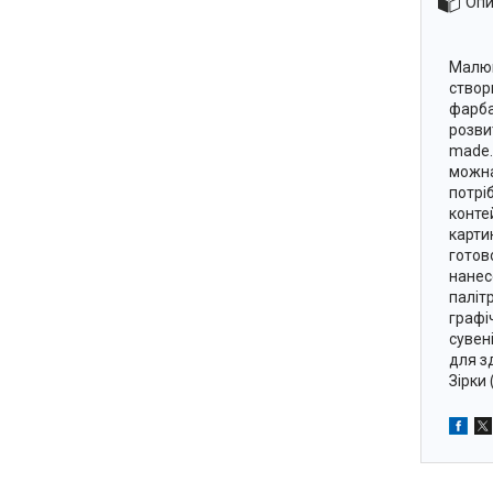
Опи
Малюв
створ
фарба
розви
made.
можна
потрі
конте
карти
готов
нанес
паліт
графі
сувен
для з
Зірки