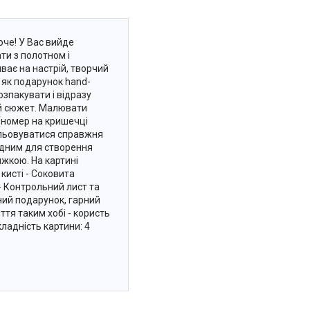
юче! У Вас вийде
ти з полотном і
ає на настрій, творчий
о як подарунок hand-
зпакувати і відразу
ий сюжет. Малювати
(номер на кришечці
альовуватися справжня
хідним для створення
яжкою. На картині
кисті - Соковита
- Контрольний лист та
ний подарунок, гарний
ття таким хобі - користь
ладність картини: 4