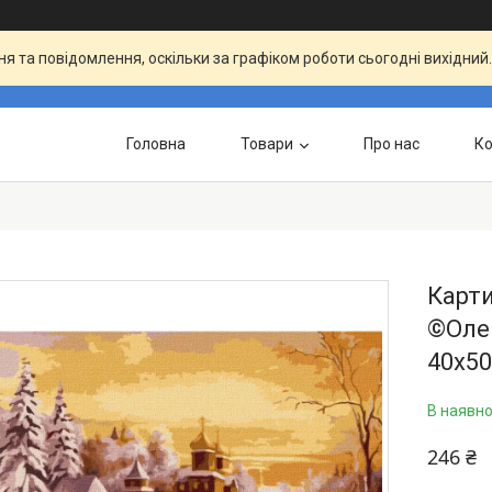
я та повідомлення, оскільки за графіком роботи сьогодні вихідни
Головна
Товари
Про нас
Ко
Карти
©Оле
40х50
В наявно
246 ₴