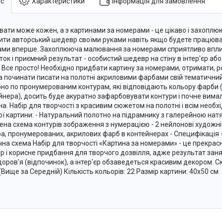
с
Характеристики
Інформація для замовлення
ати може кожен, а з картинами за номерами - це цікаво і захоплю
ити авторський шедевр своїми руками навіть якщо будете працюва
ми вперше. Захоплююча малювання за номерами сприятливо вплив
ток і приємний результат - особистий шедевр на стіну в інтер'єр аб
 Все просто! Необхідно придбати картину за номерами, отримати, ро
 починати писати на полотні акриловими фарбами свій тематичн
бно по пронумерованим контурам, які відповідають кольору фарби 
йнера), досить буде акуратно зафарбовувати контури і почне вим
на. Набір для творчості з красивим сюжетом на полотні і всім необ
ої картини: - Натуральний полотно на підрамнику з галерейною нат
ена схема контурів зображення з нумерацією - 2 нейлонові художні 
ра, пронумерованих, акрилових фарб в контейнерах - Специфікація 
чна схема Набір для творчості «Картина за номерами» - це прекрас
ір і корисне придбання для творчого дозвілля, адже результат заня
доров'я (відпочинок), а інтер'єр обзаведеться красивим декором. Ск
 (Вище за Середній) Кількість кольорів: 22 Размір картини: 40х50 см