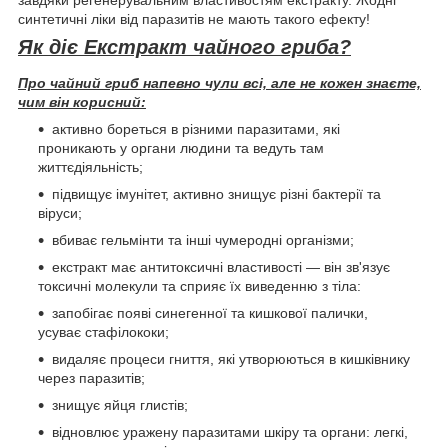
завдяки регенерувальним властивостям екстракту. Жодні
синтетичні ліки від паразитів не мають такого ефекту!
Як діє Екстракт чайного гриба?
Про чайний гриб напевно чули всі, але не кожен знаєте,
чим він корисний:
активно бореться в різними паразитами, які
проникають у органи людини та ведуть там
життєдіяльність;
підвищує імунітет, активно знищує різні бактерії та
віруси;
вбиває гельмінти та інші чумеродні організми;
екстракт має антитоксичні властивості — він зв'язує
токсичні молекули та сприяє їх виведенню з тіла:
запобігає появі синегенної та кишкової палички,
усуває стафілококи;
видаляє процеси гниття, які утворюються в кишківнику
через паразитів;
знищує яйця глистів;
відновлює уражену паразитами шкіру та органи: легкі,