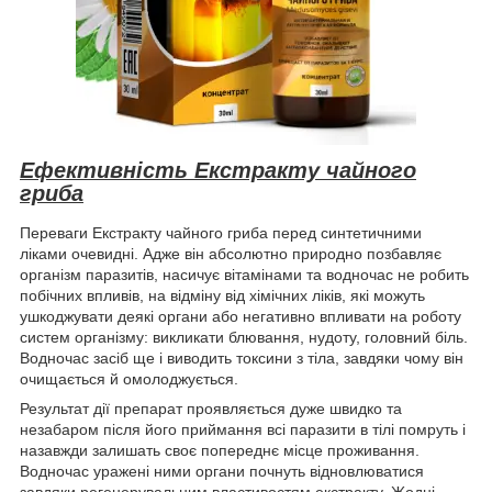
Ефективність Екстракту чайного
гриба
Переваги Екстракту чайного гриба перед синтетичними
ліками очевидні. Адже він абсолютно природно позбавляє
організм паразитів, насичує вітамінами та водночас не робить
побічних впливів, на відміну від хімічних ліків, які можуть
ушкоджувати деякі органи або негативно впливати на роботу
систем організму: викликати блювання, нудоту, головний біль.
Водночас засіб ще і виводить токсини з тіла, завдяки чому він
очищається й омолоджується.
Результат дії препарат проявляється дуже швидко та
незабаром після його приймання всі паразити в тілі помруть і
назавжди залишать своє попереднє місце проживання.
Водночас уражені ними органи почнуть відновлюватися