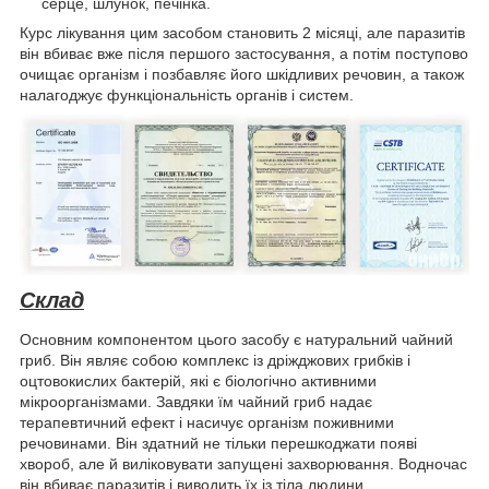
серце, шлунок, печінка.
Курс лікування цим засобом становить 2 місяці, але паразитів
він вбиває вже після першого застосування, а потім поступово
очищає організм і позбавляє його шкідливих речовин, а також
налагоджує функціональність органів і систем.
Склад
Основним компонентом цього засобу є натуральний чайний
гриб. Він являє собою комплекс із дріжджових грибків і
оцтовокислих бактерій, які є біологічно активними
мікроорганізмами. Завдяки їм чайний гриб надає
терапевтичний ефект і насичує організм поживними
речовинами. Він здатний не тільки перешкоджати появі
хвороб, але й виліковувати запущені захворювання. Водночас
він вбиває паразитів і виводить їх із тіла людини.