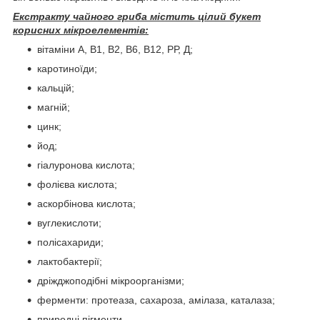
Екстракту чайного гриба містить цілий букет
корисних мікроелементів:
вітаміни А, В1, В2, В6, В12, РР, Д;
каротиноїди;
кальцій;
магній;
цинк;
йод;
гіалуронова кислота;
фолієва кислота;
аскорбінова кислота;
вуглекислоти;
полісахариди;
лактобактерії;
дріжджоподібні мікроорганізми;
ферменти: протеаза, сахароза, амілаза, каталаза;
природні пігменти.