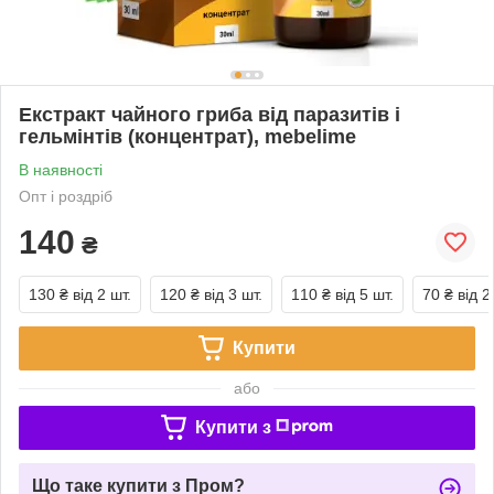
Екстракт чайного гриба від паразитів і
гельмінтів (концентрат), mebelime
В наявності
Опт і роздріб
140
₴
130 ₴
від 2 шт.
120 ₴
від 3 шт.
110 ₴
від 5 шт.
70 ₴
від 2
Купити
або
Купити з
Що таке купити з Пром?