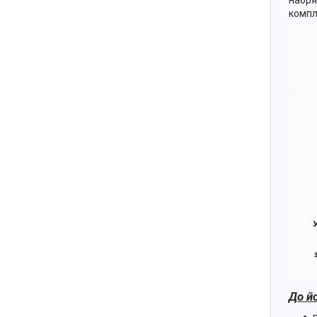
набря
компл
До й