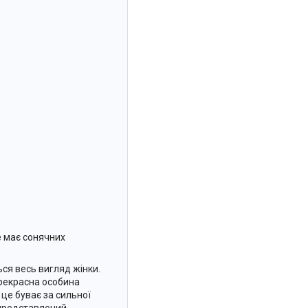
не має сонячних
ься весь вигляд жінки.
прекрасна особина
це буває за сильної