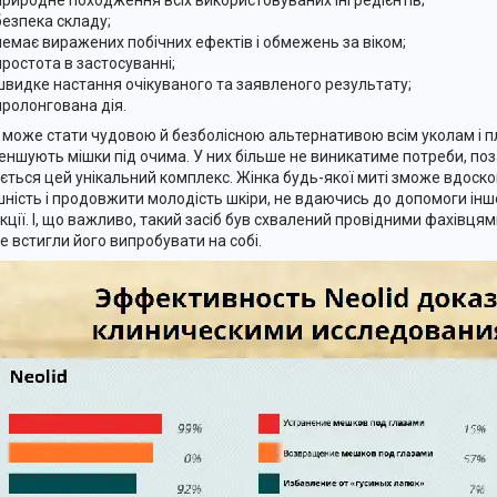
природне походження всіх використовуваних інгредієнтів;
безпека складу;
немає виражених побічних ефектів і обмежень за віком;
простота в застосуванні;
швидке настання очікуваного та заявленого результату;
пролонгована дія.
d може стати чудовою й безболісною альтернативою всім уколам і 
меншують мішки під очима. У них більше не виникатиме потреби, по
ється цей унікальний комплекс. Жінка будь-якої миті зможе вдоск
шність і продовжити молодість шкіри, не вдаючись до допомоги інш
кції. І, що важливо, такий засіб був схвалений провідними фахівця
же встигли його випробувати на собі.