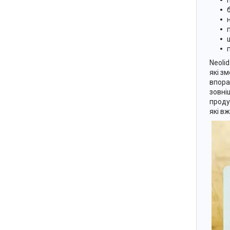
Neoli
які з
впора
зовні
проду
які в