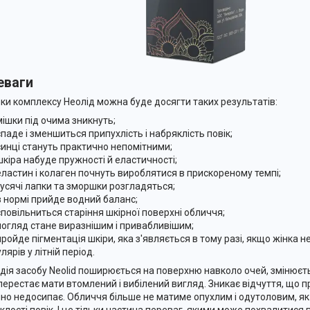
еваги
ки комплексу Неолід можна буде досягти таких результатів:
мішки під очима зникнуть;
спаде і зменшиться припухлість і набряклість повік;
синці стануть практично непомітними;
шкіра набуде пружності й еластичності;
еластин і колаген почнуть вироблятися в прискореному темпі;
гусячі лапки та зморшки розгладяться;
в нормі прийде водний баланс;
сповільниться старіння шкірної поверхні обличчя;
погляд стане виразнішим і привабливішим;
пройде пігментація шкіри, яка з'являється в тому разі, якщо жінка 
лярів у літній період.
а дія засобу Neolid поширюється на поверхню навколо очей, змінюєт
перестає мати втомлений і вибілений вигляд. Зникає відчуття, що 
йно недосипає. Обличчя більше не матиме опухлим і одутоловим, як 