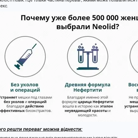
клості повік. І це тільки частина переваг, якими може похвалитися
екс.
ого решти переваг можна віднести: