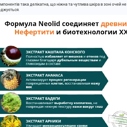
омпонентів така делікатна, що ніжна та чутлива шкіра в зоні очей н
джується.