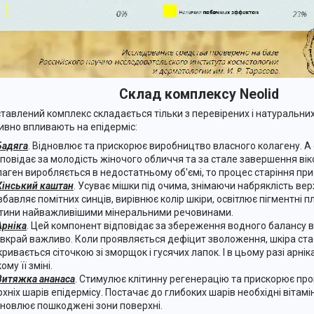
Склад комплексу Neolid
тавлений комплекс складається тільки з перевірених і натуральних
ивно впливають на епідерміс:
Бадяга
. Відновлює та прискорює виробництво власного колагену. А
дповідає за молодість жіночого обличчя та за стале завершення віко
лаген виробляється в недостатньому об'ємі, то процес старіння пр
Кінський каштан
. Усуває мішки під очима, знімаючи набряклість верхн
збавляє помітних синців, вирівнює колір шкіри, освітлює пігментні 
ітини найважливішими мінеральними речовинами.
Арніка
. Цей компонент відповідає за збереження водного балансу в
 вкрай важливо. Коли проявляється дефіцит зволоження, шкіра ста
кривається сіточкою зі зморщок і гусячих лапок. І в цьому разі арн
ому її зміні.
Витяжка ананаса
. Стимулює клітинну регенерацію та прискорює пр
рхніх шарів епідермісу. Постачає до глибоких шарів необхідні вітам
дновлює пошкоджені зони поверхні.