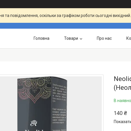
я та повідомлення, оскільки за графіком роботи сьогодні вихідни
Головна
Товари
Про нас
Ко
Neoli
(Неол
В наявно
140 ₴
Показати