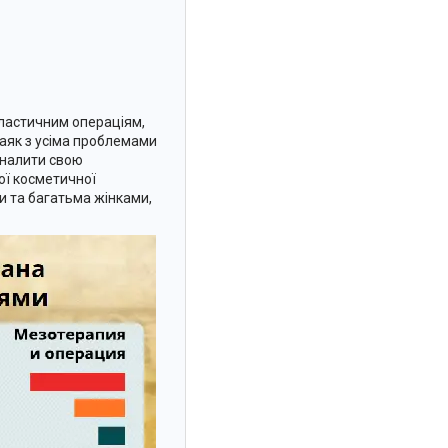
пластичним операціям,
заяк з усіма проблемами
оналити свою
ої косметичної
ми та багатьма жінками,