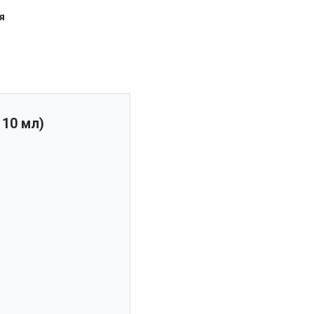
я
 10 мл)