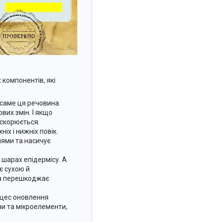
 компонентів, які
 саме ця речовина
вих змін. І якщо
искорюється.
іх і нижніх повік.
плями та насичує
 шарах епідермісу. А
є сухою й
іка перешкоджає
оцес оновлення
іни та мікроелементи,