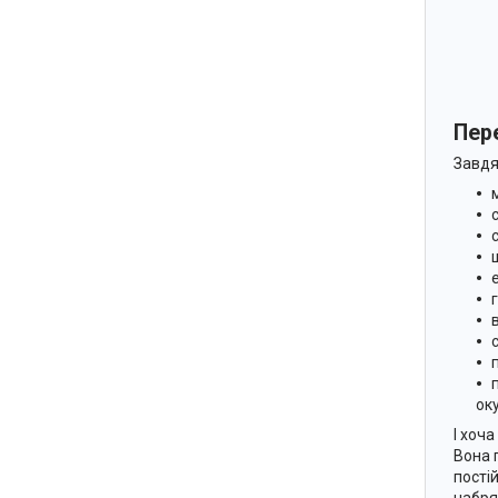
Пер
Завдя
оку
І хоч
Вона 
пості