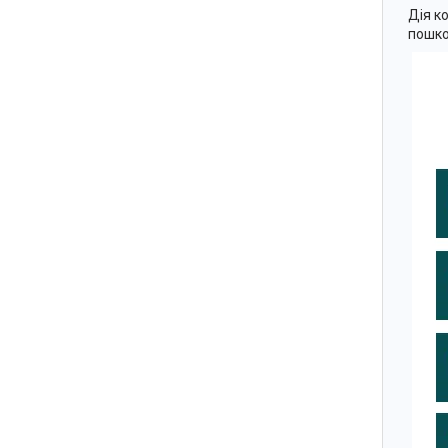
Дія к
пошко