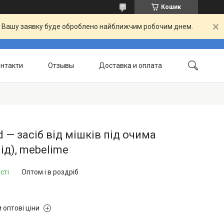
Кошик
й. Вашу заявку буде оброблено найближчим робочим днем.
нтакти
Отзывы
Доставка и оплата
d — засіб від мішків під очима
ід), mebelime
сті
Оптом і в роздріб
 оптові ціни