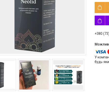
+380 (73
У компан
будь-яки