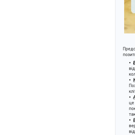
Предс
позит
ві
ко
По
кл
це
по
так
ве
ві