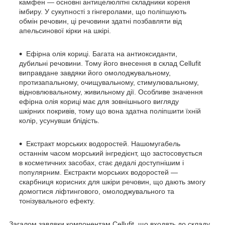
камфен — основні антицелюлітні складники кореня
імбиру. У сукупності з гінгеролами, що поліпшують
обмін речовин, ці речовини здатні позбавляти від
апельсинової кірки на шкірі.
Ефірна олія кориці. Багата на антиоксиданти,
дубильні речовини. Тому його внесення в склад Сellufit
виправдане завдяки його омолоджувальному,
протизапальному, очищувальному, стимулювальному,
відновлювальному, живильному дії. Особливе значення
ефірна олія кориці має для зовнішнього вигляду
шкірних покривів, тому що вона здатна поліпшити їхній
колір, усунувши блідість.
Екстракт морських водоростей. Нашомугабель
останнім часом морський інгредієнт, що застосовується
в косметичних засобах, стає дедалі доступнішим і
популярним. Екстракти морських водоростей —
скарбниця корисних для шкіри речовин, що дають змогу
домогтися ліфтингового, омолоджувального та
тонізувального ефекту.
Загалом завдяки компонентам Cellufit, що входять до складу,