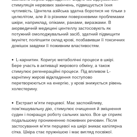
стимуляція нервових закінчень, підвищується їхня
чутливість. Центела азійська здатна боротися не тільки з
целюлітом, але й із різними поверхневими проблемами
шкіри, наприклад, опіками, ранами, виразками. В
аюрведичній медицині центеллу застосовують як
потужний омолоджувальний засіб, здатний підвищити
імунітет, поліпшити склад крові, позбавивши її токсичних
домішок завдяки її поживним властивостям.
L-карнитин. Коригує метаболічні процеси в шкірі.
Бере участь в активації жирового обміну, а також
стимулює регенераційні процеси. Під впливом L-
карнітину жирові відкладення поступово
перетворюються на енергію, у крові знижується рівень
холестерину.
Екстракт м'яти перцевої. Має заспокійливу,
пом'якшувальну дію, стимулює очищення й зміцнення
судин і покращує роботу сальних залоз. Все це сприяє
подальшому проникненню поживних речовин. Після
застосування м'яти перцевої на шкірі зникає капілярна
сітка. Шкіра стає пружнішою і має вигляд посвіжої.