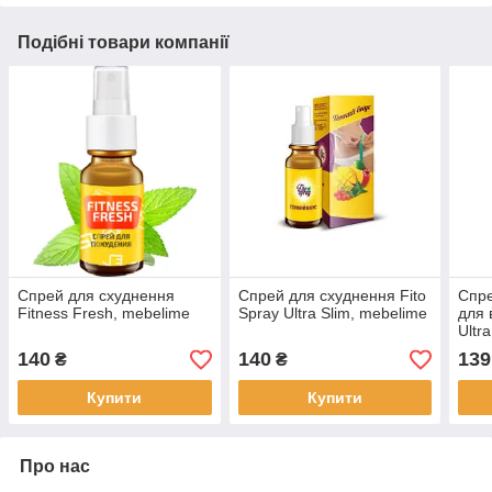
Подібні товари компанії
Спрей для схуднення
Спрей для схуднення Fito
Спре
Fitness Fresh, mebelime
Spray Ultra Slim, mebelime
для 
Ultr
140
140
139
₴
₴
Купити
Купити
Про нас