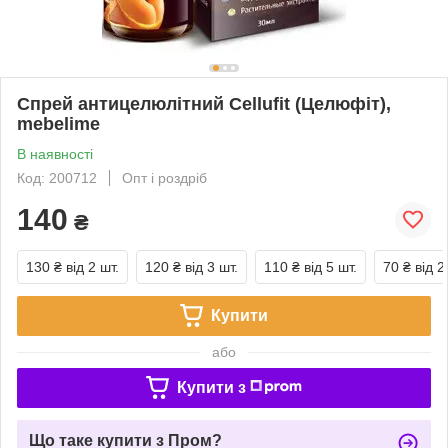
Спрей антицелюлітний Cellufit (Целюфіт),
mebelime
В наявності
Код: 200712
Опт і роздріб
140
₴
130 ₴
від 2 шт.
120 ₴
від 3 шт.
110 ₴
від 5 шт.
70 ₴
від 2
Купити
або
Купити з
Що таке купити з Пром?