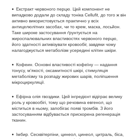
Екстракт червоного перцю. Цей компонент не
випадково додали до складу тоніка Сellufit, до того ж він
активно використовується практично у всіх
антицелюлітних засобах, чи то крем, маска, лосьйон.
Таке широке застосування ґрунтується на
жироспалювальних властивостях червоного перцю,
його здатності активізувати кровообіг, завдяки чому
налагоджується метаболізм усередині клітин шкіри.
Кофеин. Основні властивості кофеїну — надання
тонусу, м'якості, оксамитності шкірі, стимуляція
метаболізму та розпаду жирових шарів, поліпшення
мікроциркуляції.
Ефірна олія гвоздики. Цей інгредієнт відіграє велику
роль у кровообігі, тому що речовина евгенол, що
міститься в ньому, запобігає появі тромбів. З його
застосуванням відбувається прискорена регенерація
тканин.
Імбир. Сесквітерпіни, цинеол, цинеол, цитраль, біса,