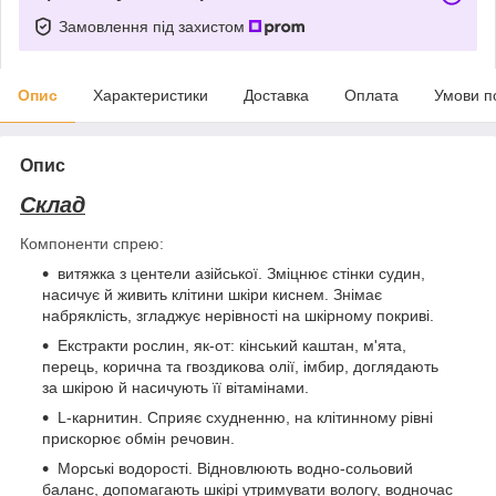
Замовлення під захистом
Опис
Характеристики
Доставка
Оплата
Умови п
Опис
Склад
Компоненти спрею:
витяжка з центели азійської. Зміцнює стінки судин,
насичує й живить клітини шкіри киснем. Знімає
набряклість, згладжує нерівності на шкірному покриві.
Екстракти рослин, як-от: кінський каштан, м'ята,
перець, корична та гвоздикова олії, імбир, доглядають
за шкірою й насичують її вітамінами.
L-карнитин. Сприяє схудненню, на клітинному рівні
прискорює обмін речовин.
Морські водорості. Відновлюють водно-сольовий
баланс, допомагають шкірі утримувати вологу, водночас