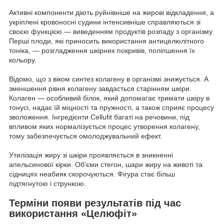
Активні компоненти діють руйнівніше на жирові відкладення, а
укріплені кровоносні судини інтенсивніше справляються зі
своєю функцією — виведенням продуктів розпаду з організму.
Перші плоди, які приносить використання антицелюлітного
тоніка, — розгладження шкірних покривів, поліпшення їх
кольору.
Відомо, що з віком синтез колагену в організмі знижується. А
зменшення рівня колагену завдасться старінням шкіри.
Колаген — особливий білок, який допомагає тримати шкіру в
тонусі, надає їй міцності та пружності, а також сприяє процесу
зволоження. Інгредієнти Cellufit багаті на речовини, під
впливом яких нормалізується процес утворення колагену,
тому забезпечується омолоджувальний ефект.
Утилізація жиру зі шкіри проявляється в зникненні
апельсинової кірки. Об'єми стегон, шари жиру на животі та
сідницях неабияк скорочуються. Фігура стає більш
підтягнутою і стрункою.
Терміни появи результатів під час
використання «Целюфіт»