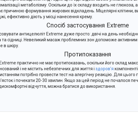
рмалізації метаболізму. Оскільки до їх складу входить не глюкоза, а
ає причиною формування жирових відкладень. Міцелярні клітини, вид
джі, ефективно діють у місці нанесення крему.
Спосіб застосування Extreme
совувати антицелюліт Extreme дуже просто: двічі на день необхідн
а та сідниці. Невеликий масаж проблемних зон допоможе активни
е в шкіру.
Протипоказання
Extreme практично не має протипоказань, оскільки його склад ма
нсований і не містить небезпечних для життя і
здоров'я
компоненті
истанням потрібно провести тест на алергічну реакцію. Для цього п
п'ясток і почекати 20-30 хвилин. Якщо за цей період не почалося пе
 дискомфортні відчуття, можна братися до використання.