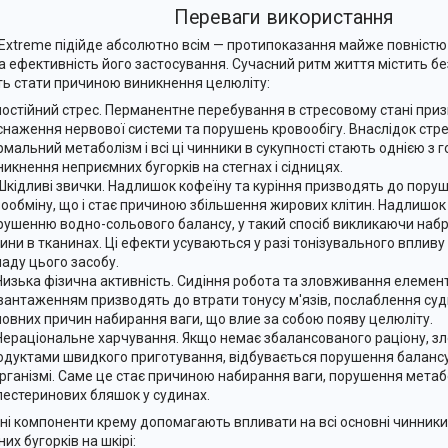
Переваги використання
Extreme підійде абсолютно всім — протипоказання майже повністю
а ефективність його застосування. Сучасний ритм життя містить без
ь стати причиною виникнення целюліту:
постійний стрес. Перманентне перебування в стресовому стані при
снаження нервової системи та порушень кровообігу. Внаслідок стр
рмальний метаболізм і всі ці чинники в сукупності стають однією з 
никнення неприємних бугорків на стегнах і сідницях.
Шкідливі звички. Надлишок кофеїну та куріння призводять до пору
зообміну, що і стає причиною збільшення жирових клітин. Надлишо
рушенню водно-сольового балансу, у такий спосіб викликаючи набр
дини в тканинах. Ці ефекти усуваються у разі тонізувального вплив
ладу цього засобу.
Низька фізична активність. Сидіння робота та зловживання елеме
вантаженням призводять до втрати тонусу м'язів, послаблення суди
ловних причин набирання ваги, що влие за собою появу целюліту.
Нераціональне харчування. Якщо немає збалансованого раціону, 
одуктами швидкого приготування, відбувається порушення баланс
організмі. Саме це стає причиною набирання ваги, порушення мета
лестеринових бляшок у судинах.
ні компоненти крему допомагають впливати на всі основні чинник
их бугорків на шкірі: