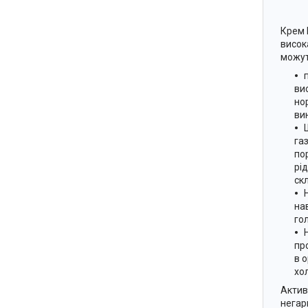
Крем 
висок
можут
ви
но
ви
га
по
рі
ск
на
го
пр
в 
хо
Актив
негарн