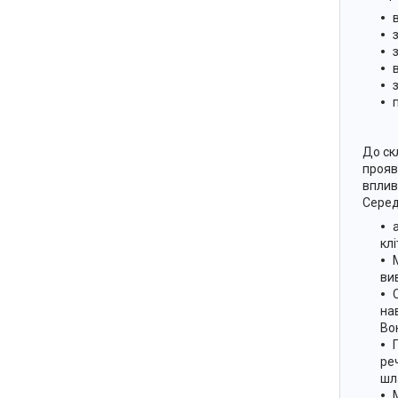
До ск
прояв
вплив
Серед
кл
ви
на
Во
ре
шла