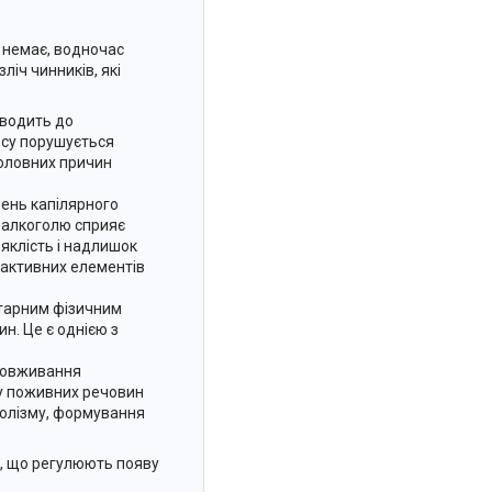
 немає, водночас
ліч чинників, які
зводить до
есу порушується
головних причин
шень капілярного
к алкоголю сприяє
яклість і надлишок
у активних елементів
нтарним фізичним
н. Це є однією з
зловживання
у поживних речовин
болізму, формування
и, що регулюють появу