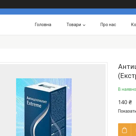
Головна
Товари
Про нас
Ко
Антиц
(Екст
В наявно
140 ₴
Показати