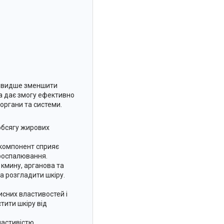
айшвидше зменшити
ка дає змогу ефективно
 органи та системи.
 обсягу жирових
 компонент сприяє
ироспалювання.
о кмину, арганова та
та розгладити шкіру.
исних властивостей і
тити шкіру від
ластивістю