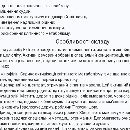
відновлення капілярного газообміну;
зміцнення судин;
зменшення вмісту жиру в підшкірній кліткочці;
виведення надлишків рідини;
згладжування та зміцнення шкіри;
прискорення клітинного метаболізму.
Особливості складу
ладу засобу Extreme входять активні компоненти, які здатні якн
и целюліту. Активні речовини обрані в спеціальній концентрації, я
ати в місці нанесення, водночас не чинячи істотного впливу на інші
 них:
амінофілін. Сприяє активізації клітинного метаболізму, зменшенню
ітин, відновленню капілярного кровотоку.
Міцелярний концентрат, отриманий із пантів марала. Цей активний
веденню надлишку рідини, підтягує силует. впливає на процеси ж
Суміш олій. Містить дорогі та дуже рідкісні олії: амарантова, чорног
віть кам'яна, відома як біле муміє. Ця суміш допомагає пом'якшити 
на живить і зволожує дерму, роблячи її пружнішою.
Природні концентрати лікарських рослин. Зберігають максимум кор
човин завдяки спеціальній методиці отримання. Допомагають очис
ків і токсинів, живлять і зволожують її, усуваючи сухість.
Міцелярні складники ягід годжі. Ці ягоди відомі своєю унікальною в