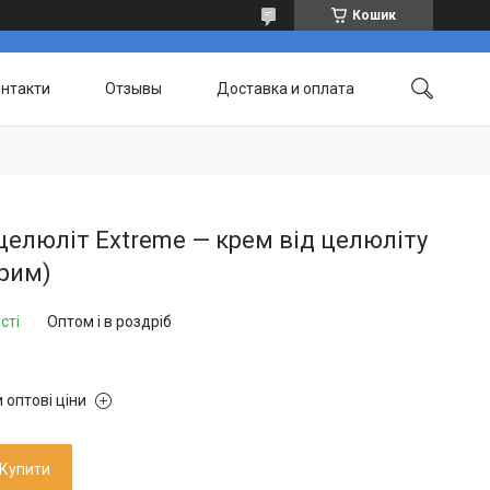
Кошик
нтакти
Отзывы
Доставка и оплата
елюліт Extreme — крем від целюліту
рим)
сті
Оптом і в роздріб
 оптові ціни
Купити