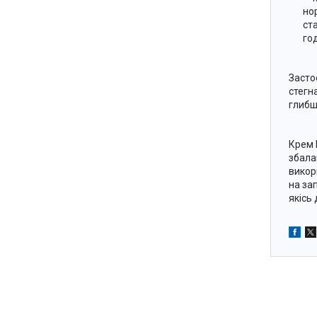
но
ст
го
Засто
стегн
глибш
Крем 
збала
викор
на за
якісь