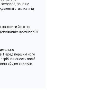
 сахароза, вона не
ілені зі стиглих ягід
о наносити його на
м речовинам проникнути
ксимально
в. Перед першим його
отрібно нанести засіб
чіння або не виникли