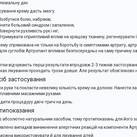
лювальну дію.
сування крему дасть змогу:
Позбутися болю, набряків;
Зняти больовий синдром і запалення;
Повернути рухливість рук і ніг;
Отримувати сприятливий вплив на хрящову тканину, регенерувати її
рему спрямована не тільки на боротьбу із симптомами артриту, артр
для суглобів Артропант впливає безпосередньо на саму причину 
нтки відчувають перші результати впродовж 2-3 тижнів застосуван
ках лікування проходить трохи довше. Але результат обов'язково н
іб застосування
и руки та покласти невелику кількість крему на долоню. Нанести за
 плавними масажними рухами.
дити процедуру двічі-тричі на день.
типоказання
є абсолютно натуральним засобом, тому протипоказань для його з
явлено випадків виникнення алергічних реакцій на компоненти Арт
можна використовувати й для лікування дітей.