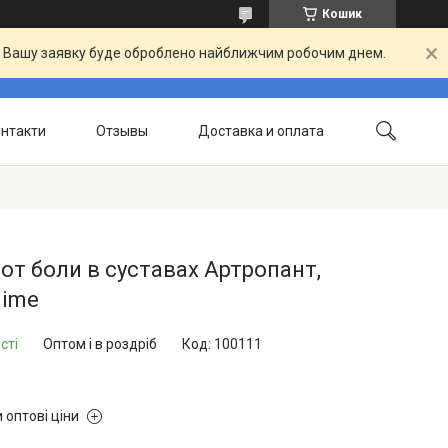
Кошик
й. Вашу заявку буде оброблено найближчим робочим днем.
нтакти
Отзывы
Доставка и оплата
от боли в суставах Артропант,
lime
сті
Оптом і в роздріб
Код:
100111
 оптові ціни