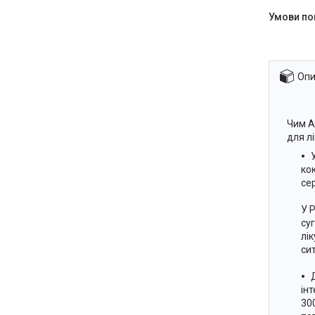
Опи
Чим А
для л
ко
се
У 
су
лі
сит
ін
30