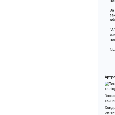
по
За
за
аб
"А
си
по
Оц
Артро
Пан
та лі
Глюко
ткани
Хондр
реген