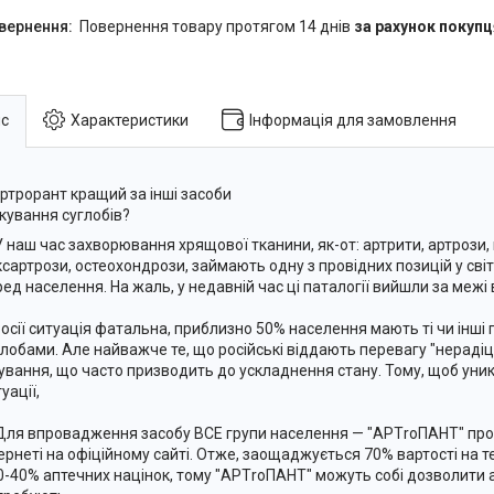
повернення товару протягом 14 днів
за рахунок покупц
с
Характеристики
Інформація для замовлення
ртрорант кращий за інші засоби
ікування суглобів?
У наш час захворювання хрящової тканини, як-от: артрити, артрози, 
ксартрози, остеохондрози, займають одну з провідних позицій у сві
ред населення. На жаль, у недавній час ці паталогії вийшли за межі 
Росії ситуація фатальна, приблизно 50% населення мають ті чи інші
глобами. Але найважче те, що російські віддають перевагу "нераді
кування, що часто призводить до ускладнення стану. Тому, щоб уни
уації,
Для впровадження засобу ВСЕ групи населення — "АРТroПАНТ" прод
тернеті на офіційному сайті. Отже, заощаджується 70% вартості на те
0-40% аптечних націнок, тому "АРТroПАНТ" можуть собі дозволити 