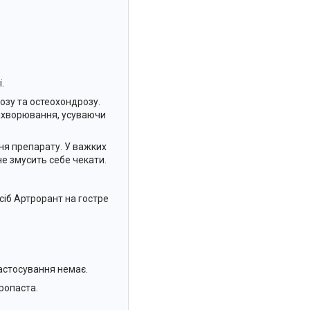
.
озу та остеохондрозу.
захворювання, усуваючи
ня препарату. У важких
е змусить себе чекати.
сіб Артрорант на гостре
астосування немає.
ропаста.