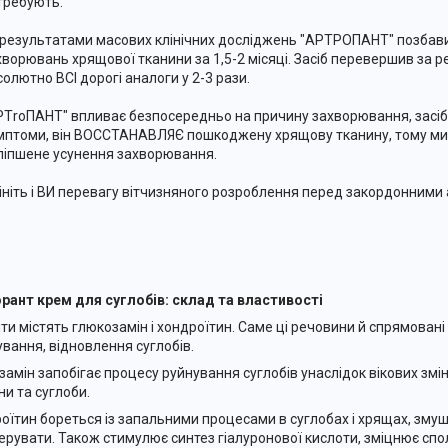
требують.
 результатами масових клінічних досліджень "АРТРОПАНТ" позбави
хворювань хрящової тканини за 1,5-2 місяці. Засіб перевершив за 
солютно ВСІ дорогі аналоги у 2-3 рази.
РТroПАНТ" впливає безпосередньо на причину захворювання, засіб
мптоми, він ВОССТАНАВЛЯЄ пошкоджену хрящову тканину, тому м
ліпшене усунення захворювання.
ініть і ВИ перевагу вітчизняного розроблення перед закордонними
рант крем для суглобів: склад та властивості
ти містять глюкозамін і хондроїтин. Саме ці речовини й спрямован
кування, відновлення суглобів.
замін запобігає процесу руйнування суглобів унаслідок вікових змін
ни та суглоби.
оїтин бореться із запальними процесами в суглобах і хрящах, змуш
ерувати. Також стимулює синтез гіалуронової кислоти, зміцнює спо