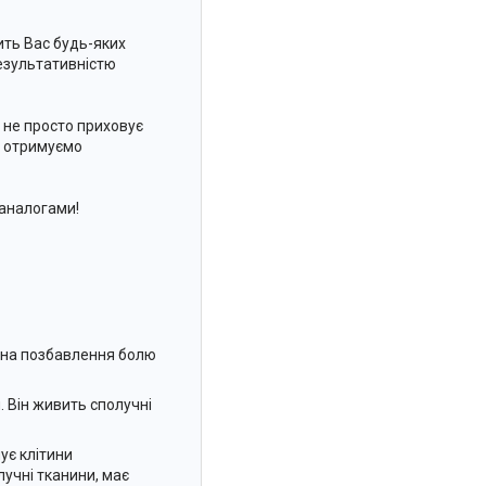
ть Вас будь-яких
результативністю
 не просто приховує
и отримуємо
 аналогами!
і на позбавлення болю
. Він живить сполучні
ує клітини
лучні тканини, має