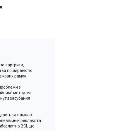
я
поліартрити,
ті за поширеністю
вікових рамок.
 проблеми з
ційним" методам
кнути засубання
ається тільки в
левізійній рекламі та
абсолютно ВСІ, що