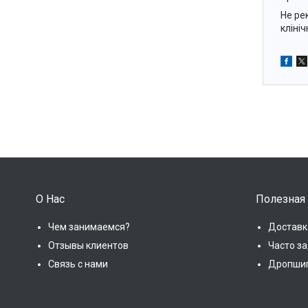
Не ре
кліні
О Нас
Полезная
Чем занимаемся?
Доставк
Отзывы клиентов
Часто з
Связь с нами
Дропши