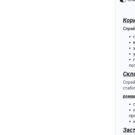
Кори
Спрей
по
Скл
Спрей
стабі
ромаш
пр
Зас