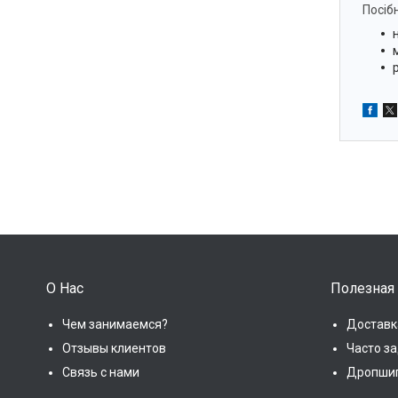
Посіб
О Нас
Полезная
Чем занимаемся?
Доставк
Отзывы клиентов
Часто з
Связь с нами
Дропши