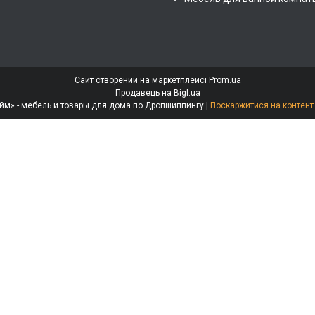
Сайт створений на маркетплейсі
Prom.ua
Продавець на Bigl.ua
Интернет-магазин «МебеЛайм» - мебель и товары для дома по Дропшиппингу |
Поскаржитися на контент