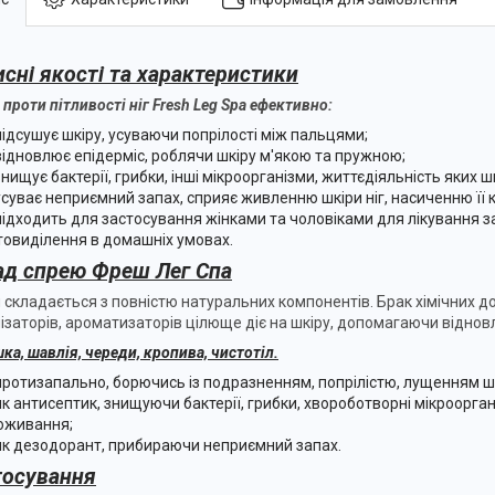
сні якості та характеристики
 проти пітливості ніг Fresh Leg Spa ефективно:
підсушує шкіру, усуваючи попрілості між пальцями;
відновлює епідерміс, роблячи шкіру м'якою та пружною;
знищує бактерії, грибки, інші мікроорганізми, життєдіяльність яких 
усуває неприємний запах, сприяє живленню шкіри ніг, насиченню її 
підходить для застосування жінками та чоловіками для лікування з
товиділення в домашніх умовах.
ад спрею Фреш Лег Спа
 складається з повністю натуральних компонентів. Брак хімічних до
лізаторів, ароматизаторів цілюще діє на шкіру, допомагаючи відн
ка, шавлія, череди, кропива, чистотіл.
протизапально, борючись із подразненням, попрілістю, лущенням шк
як антисептик, знищуючи бактерії, грибки, хвороботворні мікрооргані
оживання;
як дезодорант, прибираючи неприємний запах.
тосування