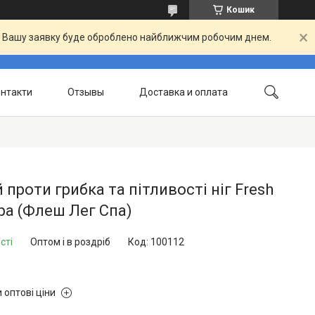
Кошик
й. Вашу заявку буде оброблено найближчим робочим днем.
нтакти
Отзывы
Доставка и оплата
 проти грибка та пітливості ніг Fresh
pa (Флеш Лег Спа)
сті
Оптом і в роздріб
Код:
100112
 оптові ціни