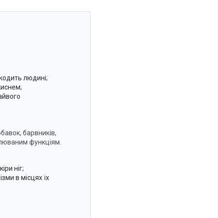
шкодить людині;
киснем;
айвого
бавок, барвників,
овлюваним функціям.
іри ніг;
зми в місцях їх