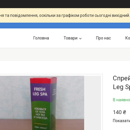
я та повідомлення, оскільки за графіком роботи сьогодні вихідни
Головна
Товари
Про нас
Ко
Спрей
Leg S
В наявно
140 ₴
Показати