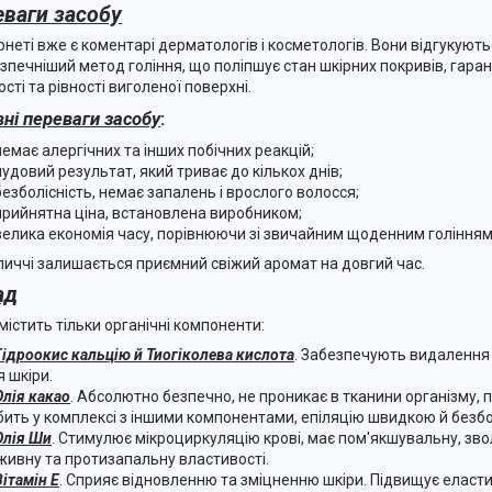
еваги засобу
ернеті вже є коментарі дерматологів і косметологів. Вони відгукують
зпечніший метод гоління, що поліпшує стан шкірних покривів, гар
сті та рівності виголеної поверхні.
вні переваги засобу
:
немає алергічних та інших побічних реакцій;
чудовий результат, який триває до кількох днів;
безболісність, немає запалень і врослого волосся;
прийнятна ціна, встановлена виробником;
велика економія часу, порівнюючи зі звичайним щоденним голінням
личчі залишається приємний свіжий аромат на довгий час.
ад
містить тільки органічні компоненти:
Гідроокис кальцію й Тиогіколева кислота
. Забезпечують видалення 
я шкіри.
Олія какао
. Абсолютно безпечно, не проникає в тканини організму, 
бить у комплексі з іншими компонентами, епіляцію швидкою й безб
Олія Ши
. Стимулює мікроциркуляцію крові, має пом'якшувальну, зв
живну та протизапальну властивості.
Вітамін Е
. Сприяє відновленню та зміцненню шкіри. Підвищує еластич