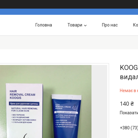
Головна
Товари
Про нас
Ко
KOOG
видал
Немає в 
140 ₴
Показати
+380 (73