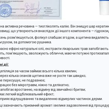
на активна речовина — тиогліколять калію. Він знищує шар керати
овищі, що утворюється внаслідок дії іншого компонента — гідрокси
ень розм'якшується, фолікул слабшає згодом, а щетина видаляєтьс
м рухом, за допомогою рушника.
асно ефірні натуральні олії, екстракти лікарських трав запобігают
ть, пом'якшують, зволожують обличчя, маючи потужні протизапаль
ивості.
і дії:
депіляція за часом займає всього кілька хвилин;
через кілька сеансів щетина вже не росте так швидко;
не пересушує, не подразнює;
працює без мікротравм, ніжно та делікатно;
запобігає вростанню, на відміну від звичайної бритви;
має легкий відбілювальний ефект;
сприяє відлущуванню та видаленню відмерлих частинок дерми.
ці зазначають приємний аромат і велике задоволення від процеду