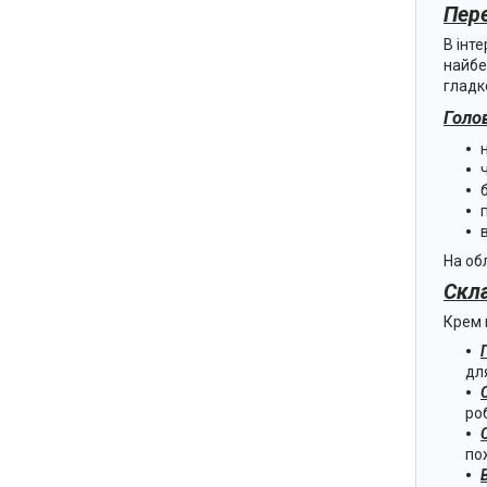
Пер
В інт
найбе
гладко
Голо
На об
Скл
Крем 
дл
ро
по