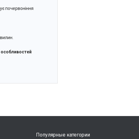
зує почервоніння
хвилин.
д особливостей
Популярные категории