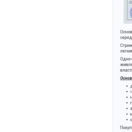
Основ
серед
Стриж
легки
Одноч
живля
власт
Основн
Покуп