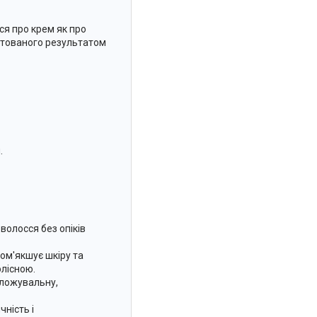
ся про крем як про
антованого результатом
.
волосся без опіків
пом'якшує шкіру та
олісною.
оложувальну,
ність і