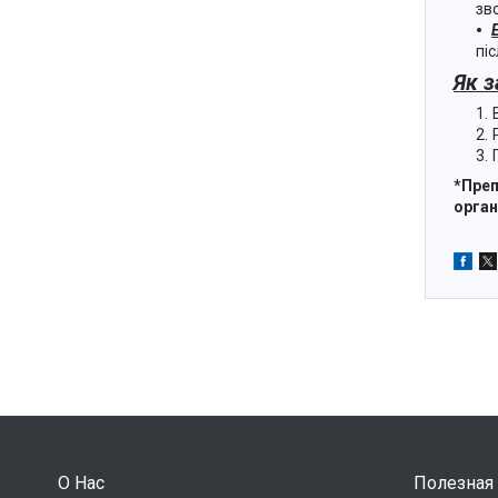
зв
піс
Як 
*Преп
орган
О Нас
Полезная