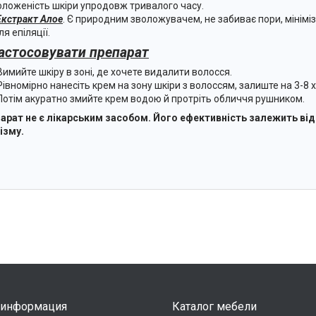
оложеність шкіри упродовж тривалого часу.
Екстракт Алое
. Є природним зволожувачем, не забиває пори, мінімі
ля епіляції.
застосовувати препарат
Вимийте шкіру в зоні, де хочете видалити волосся.
Рівномірно нанесіть крем на зону шкіри з волоссям, залиште на 3-8 
Потім акуратно змийте крем водою й протріть обличчя рушником.
арат не є лікарським засобом. Його ефективність залежить ві
ізму.
 информация
Каталог мебели