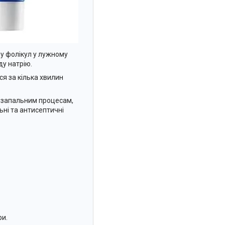
ну фолікул у лужному
ду натрію.
я за кілька хвилин
ь запальним процесам,
ні та антисептичні
ри.