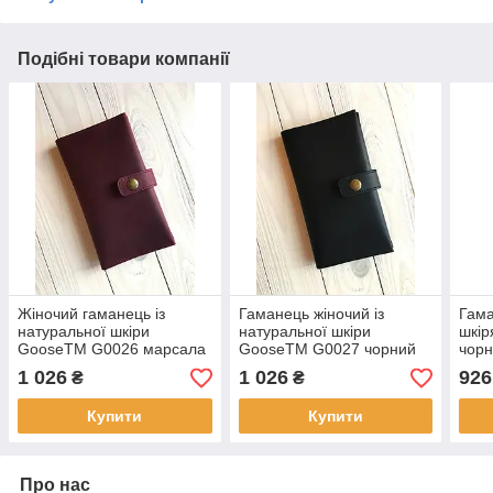
Подібні товари компанії
Жіночий гаманець із
Гаманець жіночий із
Гама
натуральної шкіри
натуральної шкіри
шкі
GooseTM G0026 марсала
GooseTM G0027 чорний
чорн
ручної роботи
(ручна робота)
1 026
1 026
926
₴
₴
Купити
Купити
Про нас