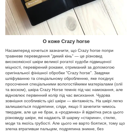
О коже Crazy horse
Насамперед хочеться зазначити, що Crazy horse попри
травневе переведення "дикий кінь" — це різновид
високоякісної шкіри великої рогатої худоби підвищеної
міцності, перевірений роками, отриманий за допомогою
оригінальної фінішної обробки "Crazy horse". Завдяки
шліфуванню та спеціальному обробленню, яке поєднує
просочення спеціальними вологостійкими матеріалами (олії
та воском), шкіра Crazy Horse темніє під час намокання, але
відновлює первинний колір під час висихання. Чудова
зовнішня особливість цієї шкіри — вінтажність. На шкірі легко
залишаються подряпини, сліди, якщо її зачепити чимось
твердим, але це не брак, а «родзинка» й відмітна риса цього
різновиду шкіри, які надають їй шарму «старини», стилю,
моди та якоїсь грубості. Але цього не варто боятися, тому що
злегка втративши пальцем, подряпина зникне, без