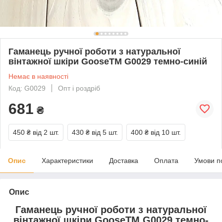
Гаманець ручної роботи з натуральної
вінтажної шкіри GooseTM G0029 темно-синій
Немає в наявності
Код: G0029
Опт і роздріб
681
₴
450 ₴
від 2 шт.
430 ₴
від 5 шт.
400 ₴
від 10 шт.
Опис
Характеристики
Доставка
Оплата
Умови п
Опис
Гаманець ручної роботи з натуральної
вінтажної шкіри GooseTM G0029 темно-