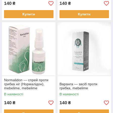
140
140
₴
₴
Купити
Купити
Normalidon — спрей проти
грибка ніг (Нормалідон),
Варанга — засіб проти
mebelime, mebelime
грибка, mebelime
В наявності
В наявності
140
140
₴
₴