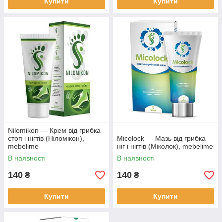
Купити
Купити
Nilomikon — Крем від грибка
стоп і нігтів (Ніломікон),
Micolock — Мазь від грибка
mebelime
ніг і нігтів (Міколок), mebelime
В наявності
В наявності
140
140
₴
₴
Купити
Купити