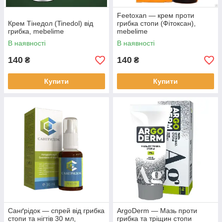
Feetoxan — крем проти
Крем Тінедол (Tinedol) від
грибка стопи (Фітоксан),
грибка, mebelime
mebelime
В наявності
В наявності
140
140
₴
₴
Купити
Купити
Санґрідок — спрей від грибка
ArgoDerm — Мазь проти
стопи та нігтів 30 мл,
грибка та тріщин стопи