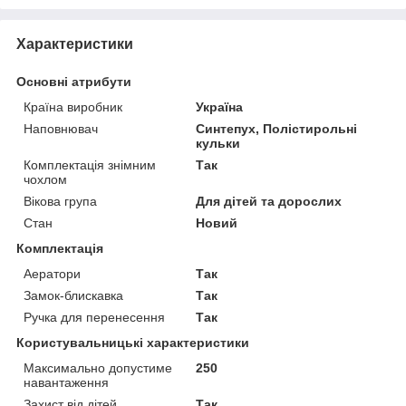
Характеристики
Основні атрибути
Країна виробник
Україна
Наповнювач
Синтепух, Полістирольні
кульки
Комплектація знімним
Так
чохлом
Вікова група
Для дітей та дорослих
Стан
Новий
Комплектація
Аератори
Так
Замок-блискавка
Так
Ручка для перенесення
Так
Користувальницькі характеристики
Максимально допустиме
250
навантаження
Захист від дітей
Так