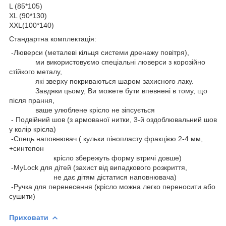
L (85*105)
XL (90*130)
XXL(100*140)
Стандартна комплектація:
-Люверси (металеві кільця системи дренажу повітря),
ми використовуємо спеціальні люверси з корозійно
стійкого металу,
які зверху покриваються шаром захисного лаку.
Завдяки цьому, Ви можете бути впевнені в тому, що
після прання,
ваше улюблене крісло не зіпсується
- Подвійний шов (з армованої нитки, 3-й оздоблювальний шов
у колір крісла)
-Спець наповнювач ( кульки пінопласту фракцією 2-4 мм,
+синтепон
крісло збережуть форму втричі довше)
-MyLock для дітей (захист від випадкового розкриття,
не дає дітям дістатися наповнювача)
-Ручка для перенесення (крісло можна легко переносити або
сушити)
Приховати