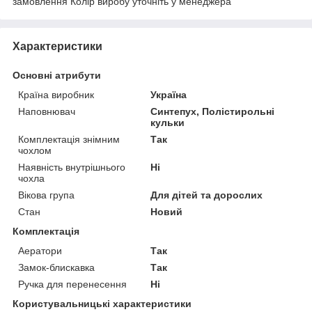
замовлення Колір виробу уточніть у менеджера
Характеристики
Основні атрибути
Країна виробник
Україна
Наповнювач
Синтепух, Полістирольні
кульки
Комплектація знімним
Так
чохлом
Наявність внутрішнього
Ні
чохла
Вікова група
Для дітей та дорослих
Стан
Новий
Комплектація
Аератори
Так
Замок-блискавка
Так
Ручка для перенесення
Ні
Користувальницькі характеристики