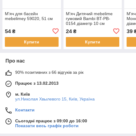
М'яч для басейн
М'яч Дитячий mebelime
М'яч
mebelimeу 59020, 51 см
гумовий Bambi BT-PB-
Монс
0154 діаметр 10 см
діам
54
24
39
₴
₴
Купити
Купити
Про нас
90% позитивних з 66 відгуків за рік
Працює з 13.02.2013
м. Київ
ул.Николая Хвылевого 15, Київ, Україна
Контакти
Сьогодні працює з 09:00 до 16:00
Показати весь графік роботи