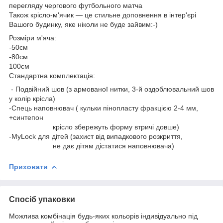
перегляду чергового футбольного матча
Також крісло-м'ячик — це стильне доповнення в інтер'єрі
Вашого будинку, яке ніколи не буде зайвим:-)
Розміри м'яча:
-50см
-80см
100см
Стандартна комплектація:
- Подвійний шов (з армованої нитки, 3-й оздоблювальний шов
у колір крісла)
-Спець наповнювач ( кульки пінопласту фракцією 2-4 мм,
+синтепон
крісло збережуть форму втричі довше)
-MyLock для дітей (захист від випадкового розкриття,
не дає дітям дістатися наповнювача)
Приховати
Спосіб упаковки
Можлива комбінація будь-яких кольорів індивідуально під