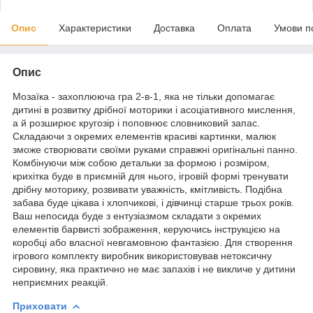
Опис
Характеристики
Доставка
Оплата
Умови п
Опис
Мозаїка - захоплююча гра 2-в-1, яка не тільки допомагає
дитині в розвитку дрібної моторики і асоціативного мислення,
а й розширює кругозір і поповнює словниковий запас.
Складаючи з окремих елементів красиві картинки, малюк
зможе створювати своїми руками справжні оригінальні панно.
Комбінуючи між собою детальки за формою і розміром,
крихітка буде в приємній для нього, ігровій формі тренувати
дрібну моторику, розвивати уважність, кмітливість. Подібна
забава буде цікава і хлопчикові, і дівчинці старше трьох років.
Ваш непосида буде з ентузіазмом складати з окремих
елементів барвисті зображення, керуючись інструкцією на
коробці або власної невгамовною фантазією. Для створення
ігрового комплекту виробник використовував нетоксичну
сировину, яка практично не має запахів і не викличе у дитини
неприємних реакцій.
Приховати