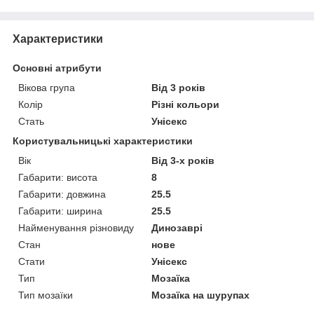
Характеристики
Основні атрибути
Вікова група
Від 3 років
Колір
Різні кольори
Стать
Унісекс
Користувальницькі характеристики
Вік
Від 3-х років
Габарити: висота
8
Габарити: довжина
25.5
Габарити: ширина
25.5
Найменування різновиду
Динозаврі
Стан
нове
Стати
Унісекс
Тип
Мозаїка
Тип мозаїки
Мозаїка на шурупах