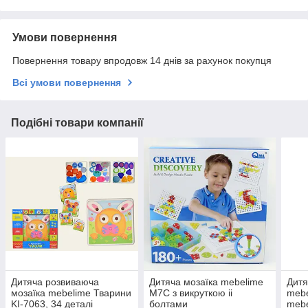
Умови повернення
Повернення товару впродовж 14 днів за рахунок покупця
Всі умови повернення
Подібні товари компанії
Дитяча розвиваюча
Дитяча мозаїка mebelime
Дитя
мозаїка mebelime Тварини
M7C з викруткою іі
mebe
KI-7063, 34 деталі
болтами
mebe