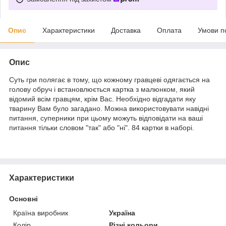
Опис
Характеристики
Доставка
Оплата
Умови п
Опис
Суть гри полягає в тому, що кожному гравцеві одягається на
голову обруч і встановлюється картка з малюнком, який
відомий всім гравцям, крім Вас. Необхідно відгадати яку
тварину Вам було загадано. Можна використовувати навідні
питання, суперники при цьому можуть відповідати на ваші
питання тільки словом "так" або "ні". 84 картки в наборі.
Характеристики
Основні
Країна виробник
Україна
Колір
Різні кольори