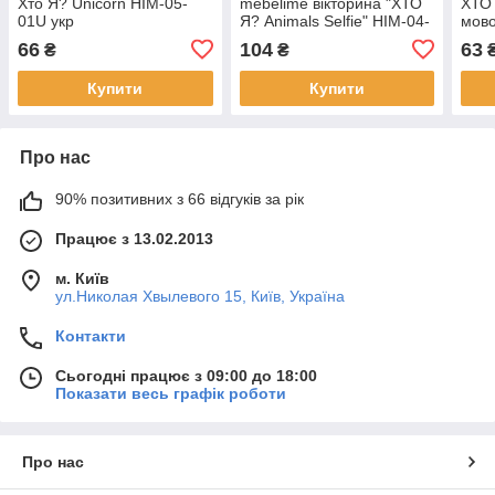
Хто Я? Unicorn HIM-05-
mebelime вікторина "ХТО
ХТО 
01U укр
Я? Animals Selfie" HIM-04-
мов
01U укр. мовою
66
104
63
₴
₴
Купити
Купити
Про нас
90% позитивних з 66 відгуків за рік
Працює з 13.02.2013
м. Київ
ул.Николая Хвылевого 15, Київ, Україна
Контакти
Сьогодні працює з 09:00 до 18:00
Показати весь графік роботи
Про нас