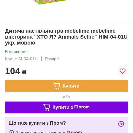
Дитяча настіільна гра mebelime mebelime
віікторина "ХТО Я? Animals Selfie" HIM-04-01U
укр. мовою
В наявності
Код: HIM-04-01U
Роздріб
104
₴
Купити
або
Купити з
Що таке купити з Пром?
Замовлення під захистом