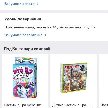
Всі умови оплати
Умови повернення
Повернення товару впродовж 14 днів за рахунок покупця
Всі умови повернення
Подібні товари компанії
Настільна Гра mebelime
Дитяча настільна Гра
Наст