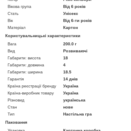
Вікова група
Від 6 років
Стать
Унісекс
Вік
Від 6-ти років
Матеріал
Картон
Користувальницькі характеристики
Вага
200.0 г
Вид
Розвиваючі
Габарити: висота
18
Габарити: довжина
4
Габарити: ширина
18.5
Гарантія
14 днів
Країна реєстрації бренду
Україна
Країна-виробник товару
Україна
Різновид
українська
Стан
нове
Тип
Настільна гра
Паковання
Упаковка
Картонна коробка