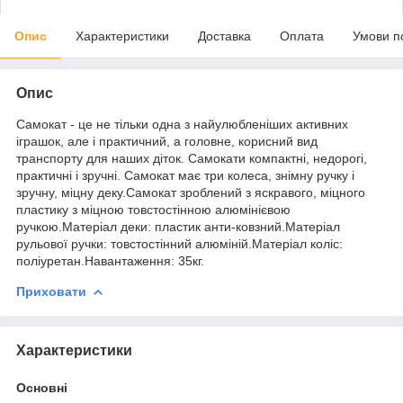
Опис
Характеристики
Доставка
Оплата
Умови п
Опис
Самокат - це не тільки одна з найулюбленіших активних
іграшок, але і практичний, а головне, корисний вид
транспорту для наших діток. Самокати компактні, недорогі,
практичні і зручні. Самокат має три колеса, знімну ручку і
зручну, міцну деку.Самокат зроблений з яскравого, міцного
пластику з міцною товстостінною алюмінієвою
ручкою.Матеріал деки: пластик анти-ковзний.Матеріал
рульової ручки: товстостінний алюміній.Матеріал коліс:
поліуретан.Навантаження: 35кг.
Приховати
Характеристики
Основні