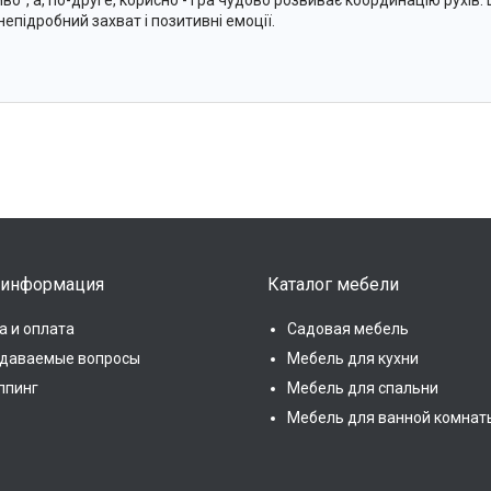
иво", а, по-друге, корисно - гра чудово розвиває координацію рухів.
непідробний захват і позитивні емоції.
 информация
Каталог мебели
а и оплата
Садовая мебель
адаваемые вопросы
Мебель для кухни
ппинг
Мебель для спальни
Мебель для ванной комнат