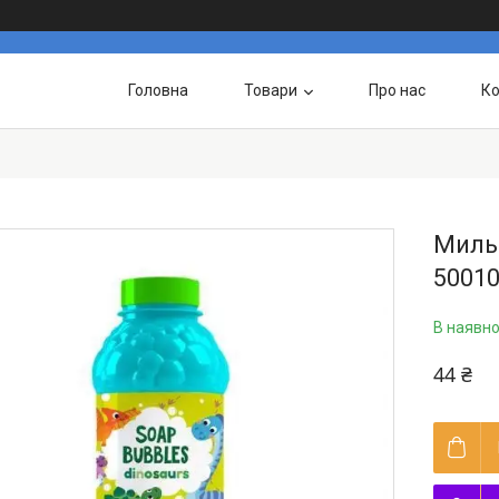
Головна
Товари
Про нас
Ко
Миль
50010
В наявно
44 ₴