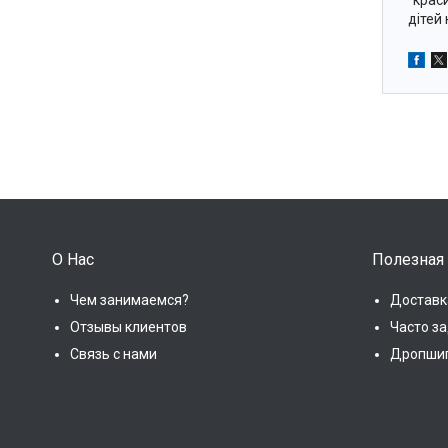
"крас
дітей 
О Нас
Полезная
Чем занимаемся?
Доставк
Отзывы клиентов
Часто з
Связь с нами
Дропши