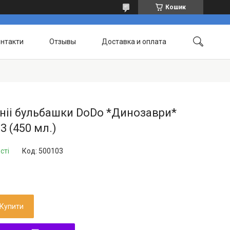
Кошик
нтакти
Отзывы
Доставка и оплата
ніі бульбашки DoDo *Динозаври*
3 (450 мл.)
сті
Код:
500103
Купити