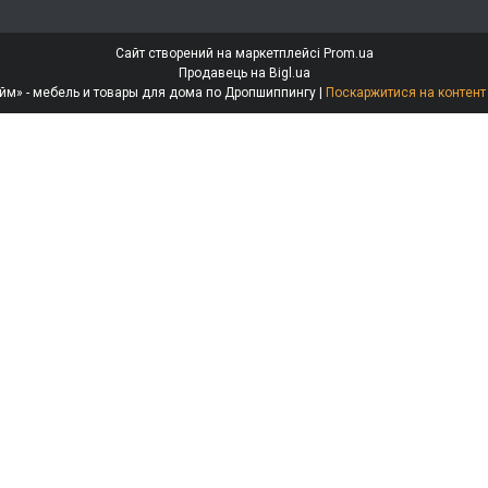
Сайт створений на маркетплейсі
Prom.ua
Продавець на Bigl.ua
Интернет-магазин «МебеЛайм» - мебель и товары для дома по Дропшиппингу |
Поскаржитися на контент