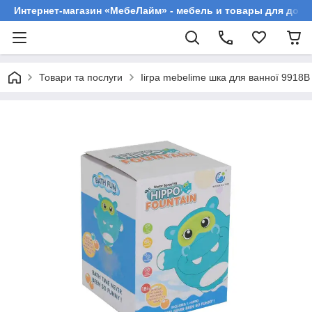
Интернет-магазин «МебеЛайм» - мебель и товары для дома
Товари та послуги
Іігра mebelime шка для ванної 9918B