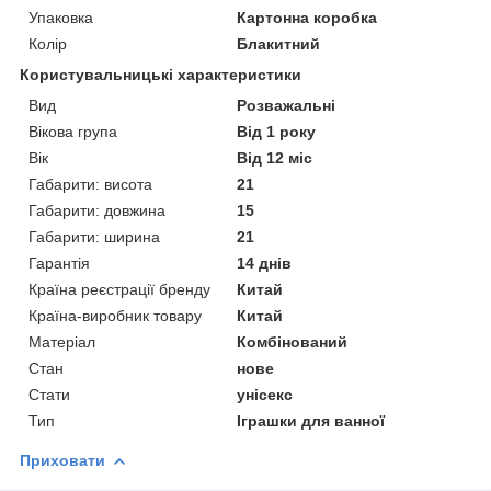
Упаковка
Картонна коробка
Колір
Блакитний
Користувальницькі характеристики
Вид
Розважальні
Вікова група
Від 1 року
Вік
Від 12 міс
Габарити: висота
21
Габарити: довжина
15
Габарити: ширина
21
Гарантія
14 днів
Країна реєстрації бренду
Китай
Країна-виробник товару
Китай
Матеріал
Комбінований
Стан
нове
Стати
унісекс
Тип
Іграшки для ванної
Приховати