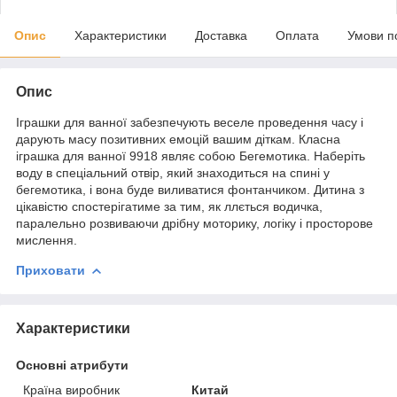
Опис
Характеристики
Доставка
Оплата
Умови п
Опис
Іграшки для ванної забезпечують веселе проведення часу і
дарують масу позитивних емоцій вашим діткам. Класна
іграшка для ванної 9918 являє собою Бегемотика. Наберіть
воду в спеціальний отвір, який знаходиться на спині у
бегемотика, і вона буде виливатися фонтанчиком. Дитина з
цікавістю спостерігатиме за тим, як ллється водичка,
паралельно розвиваючи дрібну моторику, логіку і просторове
мислення.
Приховати
Характеристики
Основні атрибути
Країна виробник
Китай