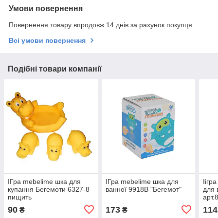
Умови повернення
Повернення товару впродовж 14 днів за рахунок покупця
Всі умови повернення
Подібні товари компанії
ІГра mebelime шка для
ІГра mebelime шка для
Іігр
купання Бегемоти 6327-8
ванної 9918B "Бегемот"
для 
пищить
арт.
90
173
114
₴
₴