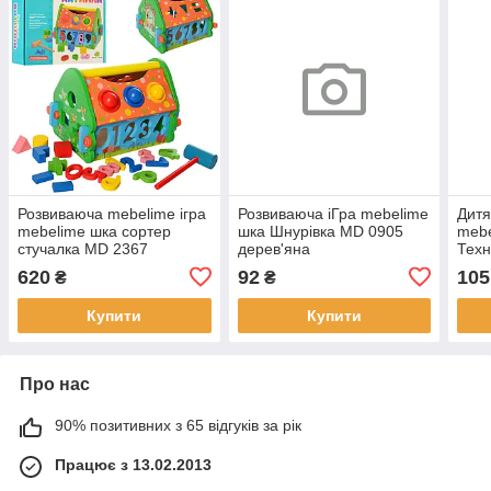
Розвиваюча mebelime ігра
Розвиваюча іГра mebelime
Дитя
mebelime шка сортер
шка Шнурівка MD 0905
mebe
стучалка MD 2367
дерев'яна
Тех
дерев'яна
620
92
105
₴
₴
Купити
Купити
Про нас
90% позитивних з 65 відгуків за рік
Працює з 13.02.2013