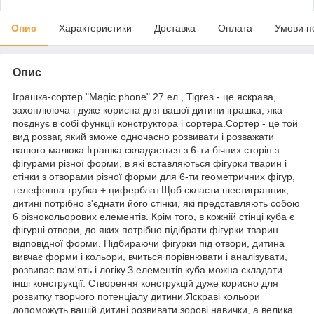
Опис
Характеристики
Доставка
Оплата
Умови п
Опис
Іграшка-сортер "Magic phone" 27 ел., Tigres - це яскрава,
захоплююча і дуже корисна для вашої дитини іграшка, яка
поєднує в собі функції конструктора і сортера.Сортер - це той
вид розваг, який зможе одночасно розвивати і розважати
вашого малюка.Іграшка складається з 6-ти бічних сторін з
фігурами різної форми, в які вставляються фігурки тварин і
стінки з отворами різної форми для 6-ти геометричних фігур,
телефонна трубка + циферблат.Щоб скласти шестигранник,
дитині потрібно з'єднати його стінки, які представляють собою
6 різнокольорових елементів. Крім того, в кожній стінці куба є
фігурні отвори, до яких потрібно підібрати фігурки тварин
відповідної форми. Підбираючи фігурки під отвори, дитина
вивчає форми і кольори, вчиться порівнювати і аналізувати,
розвиває пам'ять і логіку.З елементів куба можна складати
інші конструкції. Створення конструкцій дуже корисно для
розвитку творчого потенціалу дитини.Яскраві кольори
допоможуть вашій дитині розвивати зорові навички, а велика