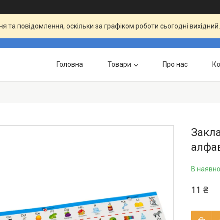
я та повідомлення, оскільки за графіком роботи сьогодні вихідни
Головна
Товари
Про нас
Ко
Закла
алфа
В наявно
11 ₴