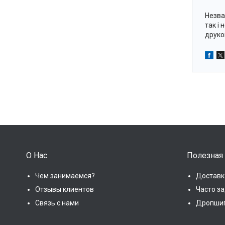
Незва
так і 
друко
О Нас
Полезная
Чем занимаемся?
Доставк
Отзывы клиентов
Часто з
Связь с нами
Дропши