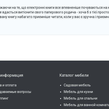
жаючи на те, що електронні книги все впевненіше почуваються на 
не вдасться витіснити свого паперового родича - хоча б з тієї прост
вану книгу набагато приємніше читати, коли у вас є зручна і приємн
 информация
Каталог мебели
а и оплата
Садовая мебель
адаваемые вопросы
Мебель для кухни
ппинг
Мебель для спальни
Мебель для ванной комнат