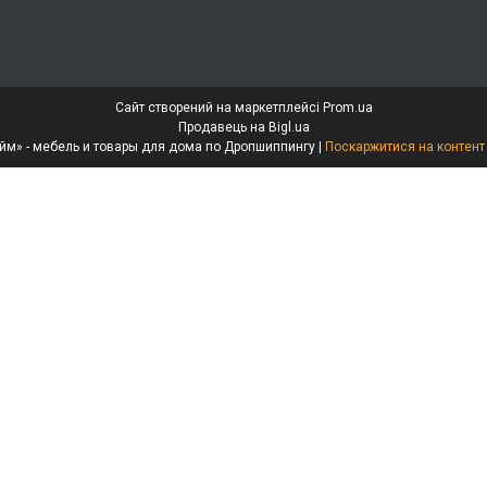
Сайт створений на маркетплейсі
Prom.ua
Продавець на Bigl.ua
Интернет-магазин «МебеЛайм» - мебель и товары для дома по Дропшиппингу |
Поскаржитися на контент