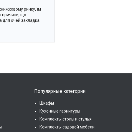
книжковому ринку, їм
ої причини, що
а для очей закладка.
Популярные категории
Шкафы
Кухонные гарнитуры
Комплекты столы и стулья
ы
Комплекты садовой мебели