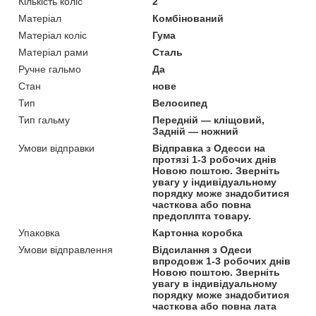
Кількість коліс
2
Матеріал
Комбінований
Матеріал коліс
Гума
Матеріал рами
Сталь
Ручне гальмо
Да
Стан
нове
Тип
Велосипед
Тип гальму
Передній — кліщовий,
Задній — ножний
Умови відправки
Відправка з Одесси на
протязі 1-3 робочих днів
Новою поштою. Зверніть
увагу у індивідуальному
порядку може знадобитися
часткова або повна
предоплпта товару.
Упаковка
Картонна коробка
Умови відправлення
Відсилання з Одеси
впродовж 1-3 робочих днів
Новою поштою. Зверніть
увагу в індивідуальному
порядку може знадобитися
часткова або повна лата