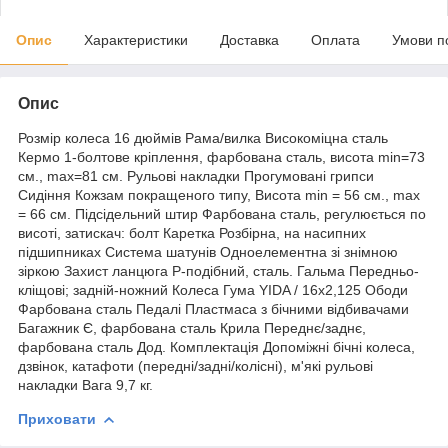
Опис
Характеристики
Доставка
Оплата
Умови п
Опис
Розмір колеса 16 дюймів Рама/вилка Високоміцна сталь
Кермо 1-болтове кріплення, фарбована сталь, висота min=73
см., max=81 см. Рульові накладки Прогумовані грипси
Сидіння Кожзам покращеного типу, Висота min = 56 см., max
= 66 см. Підсідельний штир Фарбована сталь, регулюється по
висоті, затискач: болт Каретка Розбірна, на насипних
підшипниках Система шатунів Одноелементна зі знімною
зіркою Захист ланцюга Р-подібний, сталь. Гальма Передньо-
кліщові; задній-ножний Колеса Гума YIDA / 16х2,125 Ободи
Фарбована сталь Педалі Пластмаса з бічними відбивачами
Багажник Є, фарбована сталь Крила Переднє/заднє,
фарбована сталь Дод. Комплектація Допоміжні бічні колеса,
дзвінок, катафоти (передні/задні/колісні), м'які рульові
накладки Вага 9,7 кг.
Приховати