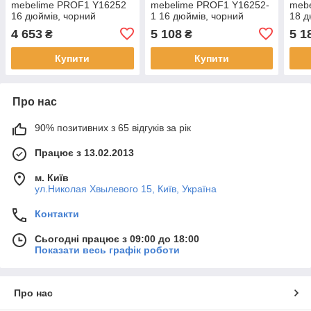
mebelime PROF1 Y16252
mebelime PROF1 Y16252-
meb
16 дюймів, чорний
1 16 дюймів, чорний
18 д
4 653
5 108
5 1
₴
₴
Купити
Купити
Про нас
90% позитивних з 65 відгуків за рік
Працює з 13.02.2013
м. Київ
ул.Николая Хвылевого 15, Київ, Україна
Контакти
Сьогодні працює з 09:00 до 18:00
Показати весь графік роботи
Про нас