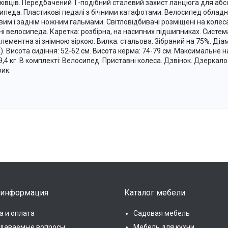
ківців. Передбачений Т-подібний сталевий захист ланцюга для аб
ипеда. Пластикові педалі з бічними катафотами. Велосипед облад
вим і заднім ножним гальмами. Світловідбивачі розміщені на колесах
ні велосипеда. Каретка: розбірна, на насипних підшипниках. Систем
лементна зі знімною зіркою. Вилка: стальова. Зібраний на 75%. Діа
м). Висота сидіння: 52-62 см. Висота керма: 74-79 см. Максимальне н
 9,4 кг. В комплекті: Велосипед. Приставні колеса. Дзвінок. Дзеркал
рик.
 информация
Каталог мебели
а и оплата
Садовая мебель
адаваемые вопросы
Мебель для кухни