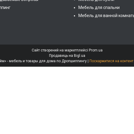
ппинг
Мебель для спальни
Мебель для ванной комнат
Сайт створений на маркетплейсі
Prom.ua
Продавець на Bigl.ua
Интернет-магазин «МебеЛайм» - мебель и товары для дома по Дропшиппингу |
Поскаржитися на контент