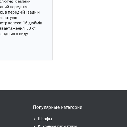
солютної безпеки
наний переднім-
, в передній і задній
а шатунів:
метр колеса: 16 дюймів
авантаження: 50 кг.
о заднього виду.
Популярные категории
Шкафы
Кухонные гарнитуры