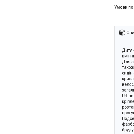
Опи
Дитяч
вмінн
Для а
також
сидін
крила
велос
загал
Urban
кріпл
розта
прогу
Подсе
фарбо
бруду