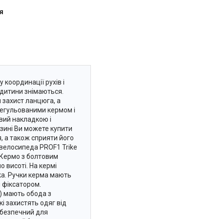
я
координації рухів і
 дитини знімаються.
 захист ланцюга, а
регульованими кермом і
овий накладкою і
зині Ви можете купити
, а також сприяти його
 велосипеда PROF1 Trike
. Кермо з болтовим
 висоті. На кермі
ка. Ручки керма мають
 фіксатором.
5) мають обода з
і захистять одяг від
 безпечний для