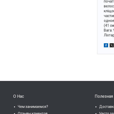
почат
велос
кліщо
части
одное
(41 с
Вага:
Ліхта
О Нас
Полезная
Чем занимаемся?
Доставк
Отзывы клиентов
Часто з