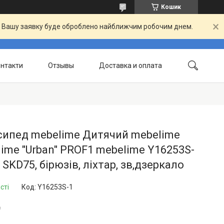
Кошик
й. Вашу заявку буде оброблено найближчим робочим днем.
нтакти
Отзывы
Доставка и оплата
сипед mebelime Дитячий mebelime
ime "Urban" PROF1 mebelime Y16253S-
, SKD75, бірюзів, ліхтар, зв,дзеркало
сті
Код:
Y16253S-1
₴