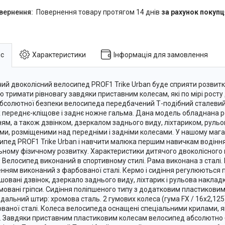
повернення товару протягом 14 днів
за рахунок покупц
с
Характеристики
Інформація для замовлення
ий двоколісний велосипед PROF1 Trike Urban буде сприяти розвитку 
ю тримати рівновагу завдяки приставним колесам, які по мірі росту
бсолютної безпеки велосипеда передбачений Т-подібний сталевий
 переднє-кліщове і заднє ножне гальма. Дана модель обладнана 
ням, а також дзвінком, дзеркалом заднього виду, ліхтариком, руль
ми, розміщеними над передніми і задніми колесами. У нашому мага
ипед PROF1 Trike Urban і навчити малюка першим навичкам водіння
ьному фізичному розвитку. Характеристики дитячого двоколісного
: Велосипед виконаний в спортивному стилі. Рама виконана з сталі
енням виконаний з фарбованої сталі. Кермо і сидіння регулюються по
шовані дзвінок, дзеркало заднього виду, ліхтарик і рульова наклад
мовані гріпси. Сидіння поліпшеного типу з додатковим пластиковим
дальний штир: хромова сталь. 2 гумових колеса (гума FX / 16х2,12
ваної сталі. Колеса велосипеда оснащені спеціальними крилами, як
. Завдяки приставним пластиковим колесам велосипед абсолютно