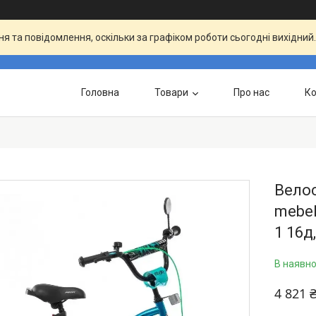
я та повідомлення, оскільки за графіком роботи сьогодні вихідни
Головна
Товари
Про нас
Ко
Вело
mebel
1 16д
В наявно
4 821 