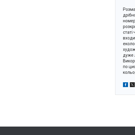
Розма
дрібн
номер
розкр
статі
входи
еколо
худож
дуже 
Викор
по ци
кольо