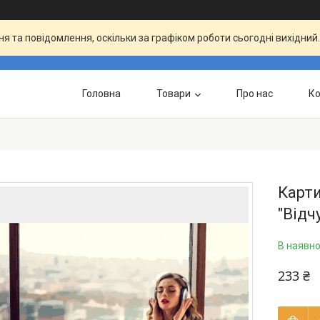
я та повідомлення, оскільки за графіком роботи сьогодні вихідни
Головна
Товари
Про нас
Ко
Карти
"Відч
В наявно
233 ₴