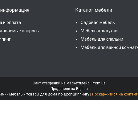
 информация
Каталог мебели
а и оплата
Садовая мебель
адаваемые вопросы
Мебель для кухни
ппинг
Мебель для спальни
Мебель для ванной комнат
Сайт створений на маркетплейсі
Prom.ua
Продавець на Bigl.ua
Интернет-магазин «МебеЛайм» - мебель и товары для дома по Дропшиппингу |
Поскаржитися на контент