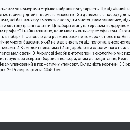
льовки за номерами стрімко набрали популярність. Це відмінний і
ої моторики у дітей і творчого мислення. За допомогою набору для
ами, всі без винятку зможуть оволодіти мистецтвом живопису, відчу
ити свої внутрішні таланти. Ці набори стануть хорошим подарунком 
 чи професії. І найважливіше, вони мають анти-стрес ефектом. Карт
ть в набір? 1. Основою для розмальовок по номерах є полотно. Він
гічно чистої бавовни, який не відрізняється від полотна, використ
никами; 2. Комплект пензликів (2 шт) зроблені з еластичного нейл
легко малювати; 3. Акрилові фарби виготовлені з екологічно чистих
истовуються яскраві і барвисті кольори, стійкі до вицвітання; Кож
фрам упакований в герметичну упаковку. Складність картини: 3 Зірк
рів: 26 Розмір картини: 40х50 см