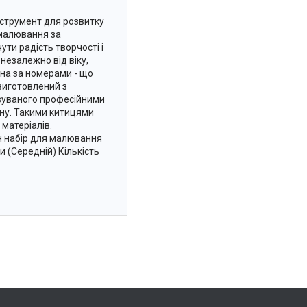
нструмент для розвитку
 малювання за
ти радість творчості і
незалежно від віку,
ина за номерами - що
 виготовлений з
овуваного професійними
ону. Такими китицями
 матеріалів.
ен набір для малювання
и (Середній) Кількість