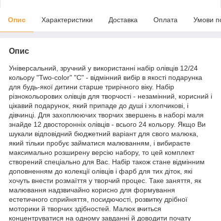
Опис
Характеристики
Доставка
Оплата
Умови п
Опис
Універсальний, зручний у використанні набір олівців 12/24
кольору "Two-color" "С" - відмінний вибір в якості подарунка
для будь-якої дитини старше трирічного віку. Набір
різнокольорових олівців для творчості - незамінний, корисний і
цікавий подарунок, який припаде до душі і хлопчикові, і
дівчинці. Для захоплюючих творчих звершень в наборі маля
знайде 12 двосторонніх олівців - всього 24 кольору. Якщо Ви
шукали відповідний бюджетний варіант для свого малюка,
який тільки пробує займатися малюванням, і вибираєте
максимально розширену версію набору, то цей комплект
створений спеціально для Вас. Набір також стане відмінним
доповненням до колекції олівців і фарб для тих діток, які
хочуть внести розмаїття у творчий процес. Таке заняття, як
малювання надзвичайно корисно для формування
естетичного сприйняття, посидючості, розвитку дрібної
моторики й творчих здібностей. Малюк вчиться
концентруватися на одному завданні й доводити почату