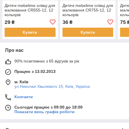
Дитячі mebelime олівці для
Дитячі mebelime олівці для
Дитя
малювання CR555-12, 12
малювання CR755-12, 12
малю
кольорів
кольорів
коль
29
36
75
₴
₴
Купити
Купити
Про нас
90% позитивних з 65 відгуків за рік
Працює з 13.02.2013
м. Київ
ул.Николая Хвылевого 15, Київ, Україна
Контакти
Сьогодні працює з 09:00 до 18:00
Показати весь графік роботи