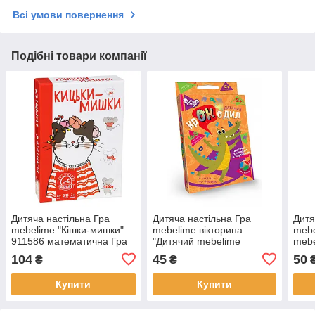
Всі умови повернення
Подібні товари компанії
Дитяча настільна Гра
Дитяча настільна Гра
Дитя
mebelime "Кішки-мишки"
mebelime вікторина
mebe
911586 математична Гра
"Дитячий mebelime
mebe
mebelime
крокодил"CROC-01-01U
mebe
104
45
50
₴
₴
укр. мовою
G-VB
Купити
Купити