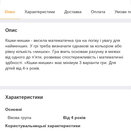
Опис
Характеристики
Доставка
Оплата
Умови п
Опис
Кішки-мишки - весела математична гра на логіку і увагу для
найменших. У грі треба визначати однакові за кольором або
рівну кількість «мишок». Гра вчить основам рахунку в межах
від одного до п'яти, розвиває спостережливість і математичні
здібності. «Кішки-мишки» має мінімум 3 варіанти гри. Для
дітей від 4-х років.
Характеристики
Основні
Вікова група
Від 4 років
Користувальницькі характеристики