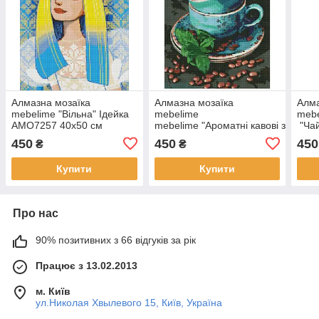
Алмазна мозаїка
Алмазна мозаїка
Алма
mebelime "Вільна" Ідейка
mebelime
meb
AMO7257 40х50 см
mebelime "Ароматні кавові зерна"
"Чай
Ідейка AMO7486 40х50 см
40х5
450
450
450
₴
₴
Купити
Купити
Про нас
90% позитивних з 66 відгуків за рік
Працює з 13.02.2013
м. Київ
ул.Николая Хвылевого 15, Київ, Україна