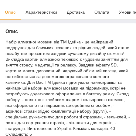
Опис
Характеристики
Доставка
Оплата
Умови п
Опис
Набір алмазної мозаїки від ТМ Ідейка - це найкращий
подарунок для близьких, коханих та рідних людей, який стане
незабутнім презентом завдяки сучасному дизайну сюжетів!
Викладка картин алмазною технікою є чудовим заняттям для
зняття стресу, медитації та релаксу. Завдяки ефекту 5D,
картини мають дивовижний, чаруючий об’ємний вигляд, який
поглиблюється за допомогою огранювання кожного
камінчика. Для Вас ТМ Ідейка підготувала найяскравіші та
найгарніші набори алмазної мозаїки на підрамнику, котрі не
потребують додаткового оформлення в багетну рамку. Склад
набору: - полотно з клейовим шаром і кольоровою схемою,
яке оформлено на підрамник галерейним способом, -
акрилові стрази згідно комплектації набору (круглі), -
спеціальна ручка-стилус для роботи зі стразами, - гель-клей, -
лоток для сортування стразів, - зіп-пакети для стразів, -
інструкція. Виготовлено в Україні. Кількість кольорів: 40
Складність: 5