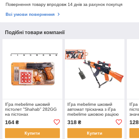
Повернення товару впродовж 14 днів за рахунок покупця
Всі умови повернення
Подібні товари компанії
ІГра mebelime шковий
ІГра mebelime шковий
ІГра
пістолет "Shahab" 282GG
автомат тріскачка з іГра
піст
на пістонах
mebelime шковою рацією
зна
810GG
Gol
164
318
128
₴
₴
Купити
Купити