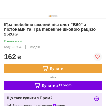
ІГра mebelime шковий пістолет "B60" з
пістонами та іГра mebelime шковою рацією
252GG
В наявності
Код: 252GG
Роздріб
162
₴
Купити
або
Купити з
Що таке купити з Пром?
Замовлення під захистом