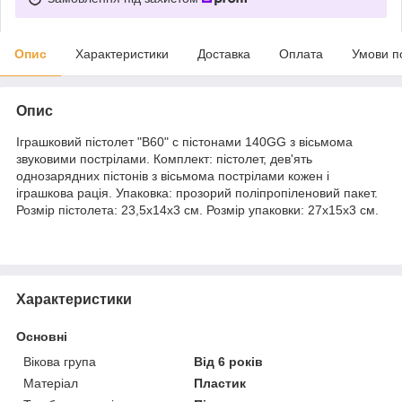
Опис
Характеристики
Доставка
Оплата
Умови п
Опис
Іграшковий пістолет "B60" c пістонами 140GG з вісьмома
звуковими пострілами. Комплект: пістолет, дев'ять
однозарядних пістонів з вісьмома пострілами кожен і
іграшкова рація. Упаковка: прозорий поліпропіленовий пакет.
Розмір пістолета: 23,5х14х3 см. Розмір упаковки: 27х15х3 см.
Характеристики
Основні
Вікова група
Від 6 років
Матеріал
Пластик