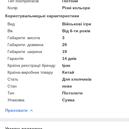
Тип боєприпасів
Пістони
Колір
Різні кольори
Користувальницькі характеристики
Вид
Військові ігри
Вік
Від 6-ти років
Габарити: висота
3
Габарити: довжина
29
Габарити: ширина
19
Гарантія
14 днів
Країна реєстрації бренду
Ірак
Країна-виробник товару
Китай
Стать
Для хлопчиків
Стан
нове
Тип
Пістолети
Упаковка
Сумка
Приховати