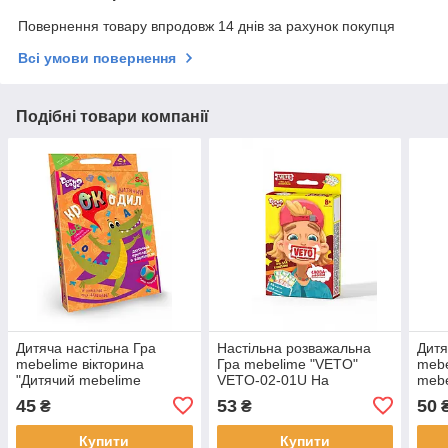
Повернення товару впродовж 14 днів за рахунок покупця
Всі умови повернення
Подібні товари компанії
Дитяча настільна Гра
Настільна розважальна
Дитя
mebelime вікторина
Гра mebelime "VETO"
mebe
"Дитячий mebelime
VETO-02-01U На
mebe
крокодил"CROC-01-01U
Українській
mebe
45
53
50
₴
₴
укр. мовою
G-VB
Купити
Купити