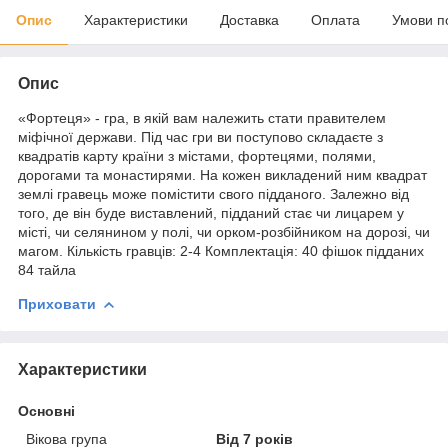
Опис
Характеристики
Доставка
Оплата
Умови п
Опис
«Фортеця» - гра, в якій вам належить стати правителем
міфічної держави. Під час гри ви поступово складаєте з
квадратів карту країни з містами, фортецями, полями,
дорогами та монастирями. На кожен викладений ним квадрат
землі гравець може помістити свого підданого. Залежно від
того, де він буде виставлений, підданий стає чи лицарем у
місті, чи селянином у полі, чи орком-розбійником на дорозі, чи
магом. Кількість гравців: 2-4 Комплектація: 40 фішок підданих
84 тайла
Приховати
Характеристики
Основні
Вікова група
Від 7 років