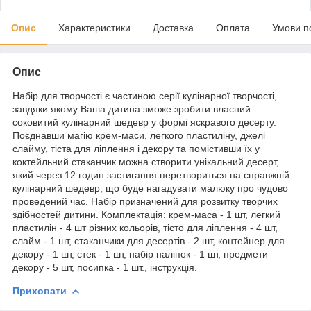
Опис
Характеристики
Доставка
Оплата
Умови п
Опис
Набір для творчості є частиною серії кулінарної творчості,
завдяки якому Ваша дитина зможе зробити власний
соковитий кулінарний шедевр у формі яскравого десерту.
Поєднавши магію крем-маси, легкого пластиліну, джелі
слайму, тіста для ліплення і декору та помістивши їх у
коктейльний стаканчик можна створити унікальний десерт,
який через 12 годин застигання перетвориться на справжній
кулінарний шедевр, що буде нагадувати малюку про чудово
проведений час. Набір призначений для розвитку творчих
здібностей дитини. Комплектація: крем-маса - 1 шт, легкий
пластилін - 4 шт різних кольорів, тісто для ліплення - 4 шт,
слайм - 1 шт, стаканчики для десертів - 2 шт, контейнер для
декору - 1 шт, стек - 1 шт, набір наліпок - 1 шт, предмети
декору - 5 шт, посипка - 1 шт., інструкція.
Приховати