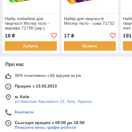
Набір mebelime для
Набіір для творчостіі
Набі
творчості Містер тісто -
Міістер тіісто - сова 71732
творч
жирафа 71730 (укр.)
mini
712
18
17
191
₴
₴
Купити
Купити
Про нас
90% позитивних з 66 відгуків за рік
Працює з 13.02.2013
м. Київ
ул.Николая Хвылевого 15, Київ, Україна
Контакти
Сьогодні працює з 09:00 до 18:00
Показати весь графік роботи