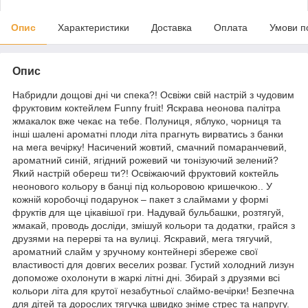
Опис
Характеристики
Доставка
Оплата
Умови п
Опис
Набридли дощові дні чи спека?! Освіжи свій настрій з чудовим
фруктовим коктейлем Funny fruit! Яскрава неонова палітра
жмакалок вже чекає на тебе. Полуниця, яблуко, чорниця та
інші шалені ароматні плоди літа прагнуть вирватись з банки
на мега вечірку! Насичений жовтий, смачний помаранчевий,
ароматний синій, ягідний рожевий чи тонізуючий зелений?
Який настрій обереш ти?! Освіжаючий фруктовий коктейль
неонового кольору в банці під кольоровою кришечкою.. У
кожній коробочці подарунок – пакет з слаймами у формі
фруктів для ще цікавішої гри. Надувай бульбашки, розтягуй,
жмакай, проводь досліди, змішуй кольори та додатки, грайся з
друзями на перерві та на вулиці. Яскравий, мега тягучий,
ароматний слайм у зручному контейнері збереже свої
властивості для довгих веселих розваг. Густий холодний лизун
допоможе охолонути в жаркі літні дні. Збирай з друзями всі
кольори літа для крутої незабутньої слаймо-вечірки! Безпечна
для дітей та дорослих тягучка швидко зніме стрес та напругу.