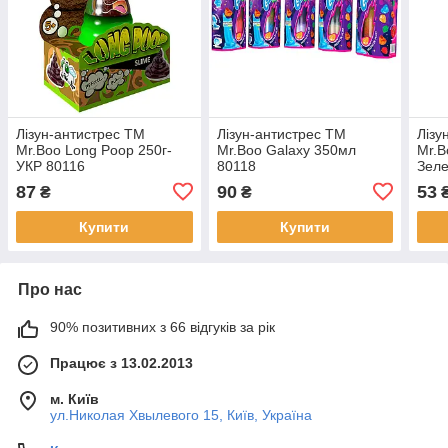
Лізун-антистрес ТМ
Лізун-антистрес ТМ
Лізу
Mr.Boo Long Poop 250г-
Mr.Boo Galaxy 350мл
Mr.B
УКР 80116
80118
Зеле
87
90
53
₴
₴
Купити
Купити
Про нас
90% позитивних з 66 відгуків за рік
Працює з 13.02.2013
м. Київ
ул.Николая Хвылевого 15, Київ, Україна