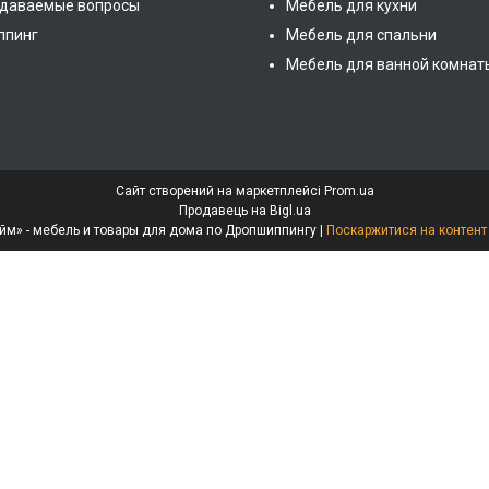
адаваемые вопросы
Мебель для кухни
ппинг
Мебель для спальни
Мебель для ванной комнат
Сайт створений на маркетплейсі
Prom.ua
Продавець на Bigl.ua
Интернет-магазин «МебеЛайм» - мебель и товары для дома по Дропшиппингу |
Поскаржитися на контент