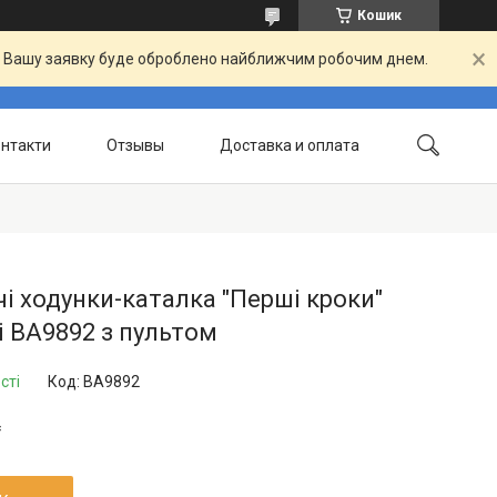
Кошик
й. Вашу заявку буде оброблено найближчим робочим днем.
нтакти
Отзывы
Доставка и оплата
і ходунки-каталка "Перші кроки"
 BA9892 з пультом
сті
Код:
BA9892
₴