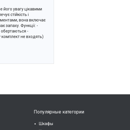
е його увагу цікавими
чує стійкість і
ементами, вона включає
є запаху. Функції: -
що обертаються -
у комплект не входять)
Популярные категории
Шкафы