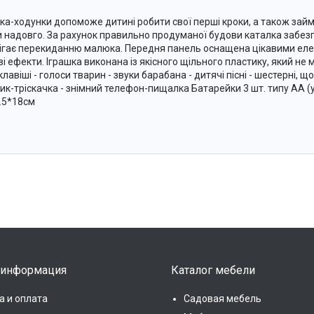
ка-ходунки допоможе дитині робити свої перші кроки, а також займ
и надовго. За рахунок правильно продуманої будови каталка забезпе
ігає перекиданню малюка. Передня панель оснащена цікавими ел
і ефекти. Іграшка виконана із якісного щільного пластику, який не ма
клавіші - голоси тварин - звуки барабана - дитячі пісні - шестерні, 
ик-тріскачка - знімний телефон-пищалка Батарейки 3 шт. типу АА (
.5*18см
 информация
Каталог мебели
а и оплата
Садовая мебель