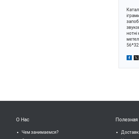
Катал
іграм
запоб
звуков
нотні 
метел
56*32
О Нас
Полезная
Чем занимаемся?
Доставк