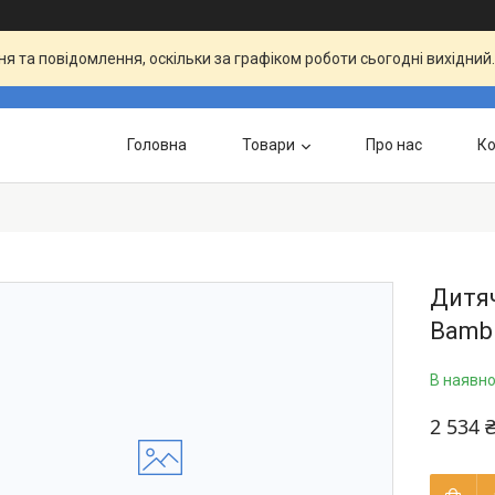
я та повідомлення, оскільки за графіком роботи сьогодні вихідни
Головна
Товари
Про нас
Ко
Дитяч
Bambi
В наявно
2 534 