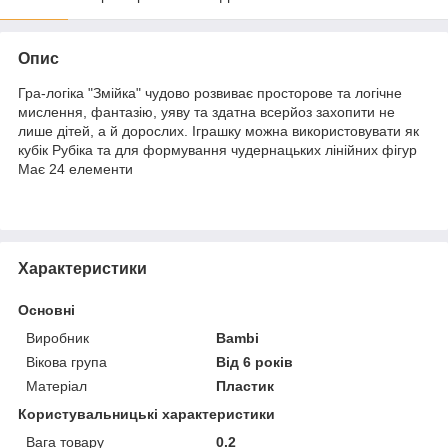
Опис
Гра-логіка "Змійка" чудово розвиває просторове та логічне
мислення, фантазію, уяву та здатна всерйоз захопити не
лише дітей, а й дорослих. Іграшку можна використовувати як
кубік Рубіка та для формування чудернацьких лінійних фігур
Має 24 елементи
Характеристики
Основні
Виробник
Bambi
Вікова група
Від 6 років
Матеріал
Пластик
Користувальницькі характеристики
Вага товару
0.2