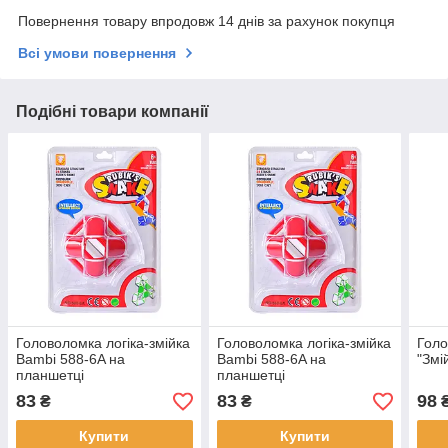
Повернення товару впродовж 14 днів за рахунок покупця
Всі умови повернення
Подібні товари компанії
Головоломка логіка-змійка
Головоломка логіка-змійка
Голо
Bambi 588-6A на
Bambi 588-6A на
"Змі
планшетці
планшетці
83
83
98
₴
₴
Купити
Купити