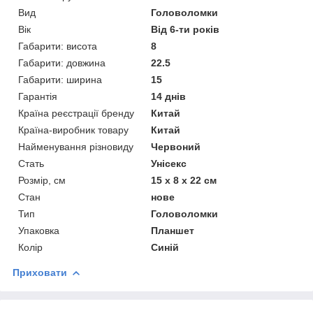
Вид
Головоломки
Вік
Від 6-ти років
Габарити: висота
8
Габарити: довжина
22.5
Габарити: ширина
15
Гарантія
14 днів
Країна реєстрації бренду
Китай
Країна-виробник товару
Китай
Найменування різновиду
Червоний
Стать
Унісекс
Розмір, см
15 х 8 х 22 см
Стан
нове
Тип
Головоломки
Упаковка
Планшет
Колір
Синій
Приховати