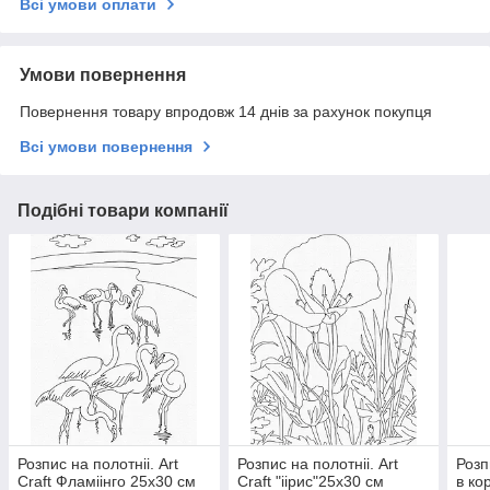
Всі умови оплати
Умови повернення
Повернення товару впродовж 14 днів за рахунок покупця
Всі умови повернення
Подібні товари компанії
Розпис на полотніі. Art
Розпис на полотніі. Art
Розп
Craft Фламіінго 25х30 см
Craft "іірис"25х30 см
в ко