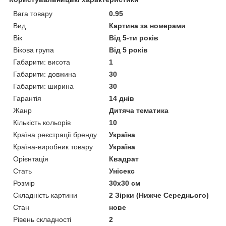
Вага товару
0.95
Вид
Картина за номерами
Вік
Від 5-ти років
Вікова група
Від 5 років
Габарити: висота
1
Габарити: довжина
30
Габарити: ширина
30
Гарантія
14 днів
Жанр
Дитяча тематика
Кількість кольорів
10
Країна реєстрації бренду
Україна
Країна-виробник товару
Україна
Орієнтація
Квадрат
Стать
Унісекс
Розмір
30х30 см
Складність картини
2 Зірки (Нижче Середнього)
Стан
нове
Рівень складності
2