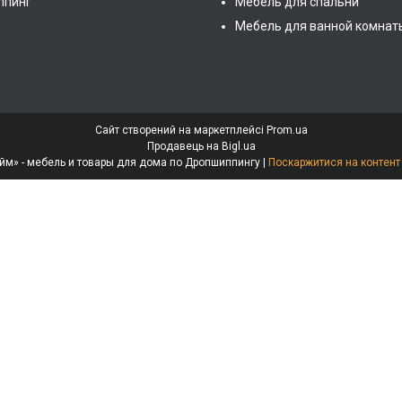
ппинг
Мебель для спальни
Мебель для ванной комнат
Сайт створений на маркетплейсі
Prom.ua
Продавець на Bigl.ua
Интернет-магазин «МебеЛайм» - мебель и товары для дома по Дропшиппингу |
Поскаржитися на контент