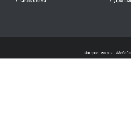
Связь с нами
Дропши