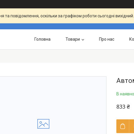
я та повідомлення, оскільки за графіком роботи сьогодні вихідни
Головна
Товари
Про нас
Ко
Автом
В наявно
833 ₴