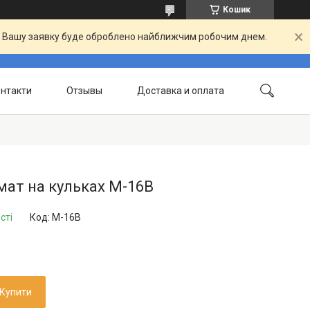
Кошик
й. Вашу заявку буде оброблено найближчим робочим днем.
нтакти
Отзывы
Доставка и оплата
ат на кульках M-16B
сті
Код:
M-16B
Купити