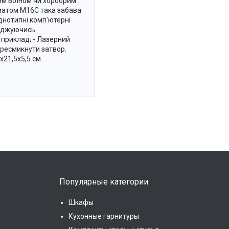
им воїном чи хоробрим
томатом M16С така забава
днотипні комп'ютерні
лоджуючись
 приклад; - Лазерний
ересмикнути затвор.
21,5х5,5 см.
Популярные категории
Шкафы
Кухонные гарнитуры