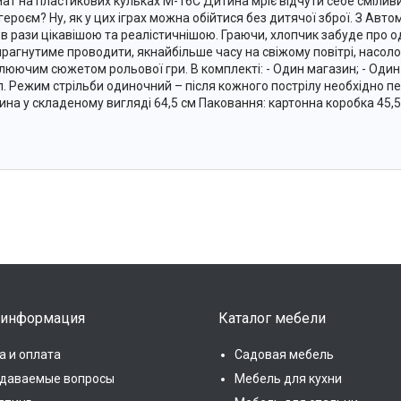
ат на пластикових кульках M-16С Дитина мріє відчути себе смілив
героєм? Ну, як у цих іграх можна обійтися без дитячої зброї. З Ав
 в рази цікавішою та реалістичнішою. Граючи, хлопчик забуде про о
і прагнутиме проводити, якнайбільше часу на свіжому повітрі, насо
люючим сюжетом рольової гри. В комплекті: - Один магазин; - Один
л. Режим стрільби одиночний – після кожного пострілу необхідно п
на у складеному вигляді 64,5 см Паковання: картонна коробка 45,5х
 информация
Каталог мебели
а и оплата
Садовая мебель
адаваемые вопросы
Мебель для кухни