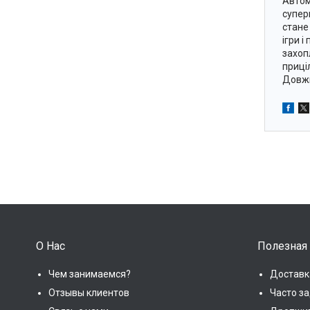
Автом
супер
стане
ігри 
захоп
приці
Довжи
О Нас
Полезная
Чем занимаемся?
Доставк
Отзывы клиентов
Часто з