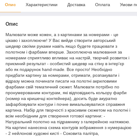
Опис
Характеристики
Доставка
Оплата
Умови п
Опис
Малювати може кожен, а з картинами за номерами - це
цікаво і захоплююче! У Вас вийде створити авторський
шедевр своїми руками навіть якщо будете працювати з
полотном і фарбами вперше. Захоплююча малювання за
номерами сприятливо впливає на настрій, творчий розвиток і
приємний результат - особистий шедевр на стіну в інтер'єр
або як подарунок hand-made. Все просто! Необхідно
придбати картину за номерами, отримати, розпакувати і
відразу можна починати писати на полотні акриловими
фарбами свій тематичний сюжет. Малювати потрібно по
пронумерованим контурам, які відповідають кольору фарби
(номер на кришечці контейнера), досить буде акуратно
зафарбовувати контури і почне вимальовуватися справжня
картина. Набір для творчості з красивим сюжетом на полотні і
всім необхідним для створення готової картини: -
Натуральний полотно на підрамнику з галерейною натяжкою.
На картині нанесена схема контурів зображення з нумерацією
- 2 нейлонові художні кисті - Соковита палітра,