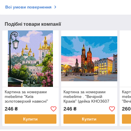
Всі умови повернення
Подібні товари компанії
Картина за номерами
Картина за номерами
Карт
mebelime "Київ
mebelime . "Вечірній
mebe
золотоверхий навесні"
Краків" Ідейка KHO3607
"Веч
Ідейка KHO3629 40х50см
40х50 см
ііде
246
246
260
₴
₴
Купити
Купити