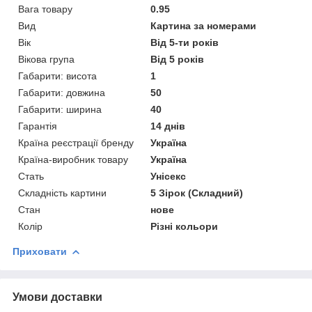
Вага товару
0.95
Вид
Картина за номерами
Вік
Від 5-ти років
Вікова група
Від 5 років
Габарити: висота
1
Габарити: довжина
50
Габарити: ширина
40
Гарантія
14 днів
Країна реєстрації бренду
Україна
Країна-виробник товару
Україна
Стать
Унісекс
Складність картини
5 Зірок (Складний)
Стан
нове
Колір
Різні кольори
Приховати
Умови доставки