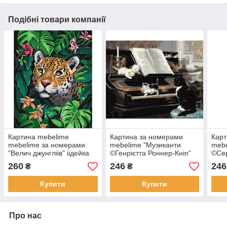
Подібні товари компанії
Картина mebelime
Картина за номерами
Карт
mebelime за номерами.
mebelime "Музиканти
mebe
"Велич джунгліів" іідейка
©Генрієтта Роннер-Кніп"
©Се
KHO4350 40х50 см
Ідейка KHO4328 40x50см
40x5
260
246
246
₴
₴
Купити
Купити
Про нас