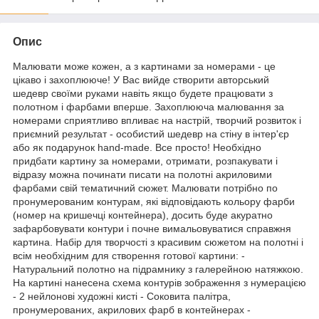
Опис
Малювати може кожен, а з картинами за номерами - це
цікаво і захоплююче! У Вас вийде створити авторський
шедевр своїми руками навіть якщо будете працювати з
полотном і фарбами вперше. Захоплююча малювання за
номерами сприятливо впливає на настрій, творчий розвиток і
приємний результат - особистий шедевр на стіну в інтер'єр
або як подарунок hand-made. Все просто! Необхідно
придбати картину за номерами, отримати, розпакувати і
відразу можна починати писати на полотні акриловими
фарбами свій тематичний сюжет. Малювати потрібно по
пронумерованим контурам, які відповідають кольору фарби
(номер на кришечці контейнера), досить буде акуратно
зафарбовувати контури і почне вимальовуватися справжня
картина. Набір для творчості з красивим сюжетом на полотні і
всім необхідним для створення готової картини: -
Натуральний полотно на підрамнику з галерейною натяжкою.
На картині нанесена схема контурів зображення з нумерацією
- 2 нейлонові художні кисті - Соковита палітра,
пронумерованих, акрилових фарб в контейнерах -