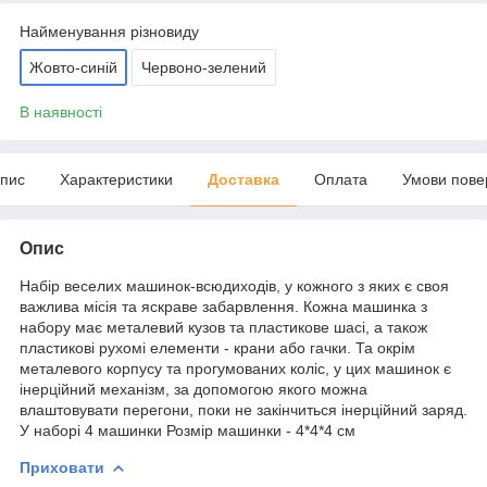
Найменування різновиду
Жовто-синій
Червоно-зелений
В наявності
пис
Характеристики
Доставка
Оплата
Умови пове
Опис
Набір веселих машинок-всюдиходів, у кожного з яких є своя
важлива місія та яскраве забарвлення. Кожна машинка з
набору має металевий кузов та пластикове шасі, а також
пластикові рухомі елементи - крани або гачки. Та окрім
металевого корпусу та прогумованих коліс, у цих машинок є
інерційний механізм, за допомогою якого можна
влаштовувати перегони, поки не закінчиться інерційний заряд.
У наборі 4 машинки Розмір машинки - 4*4*4 см
Приховати