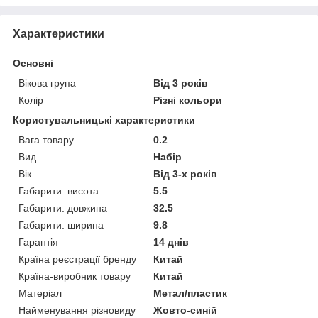
Характеристики
Основні
Вікова група
Від 3 років
Колір
Різні кольори
Користувальницькі характеристики
Вага товару
0.2
Вид
Набір
Вік
Від 3-х років
Габарити: висота
5.5
Габарити: довжина
32.5
Габарити: ширина
9.8
Гарантія
14 днів
Країна реєстрації бренду
Китай
Країна-виробник товару
Китай
Матеріал
Метал/пластик
Найменування різновиду
Жовто-синій