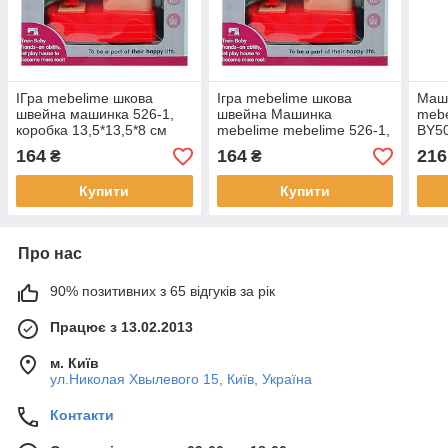
ІГра mebelime шкова
Ігра mebelime шкова
Маш
швейна машинка 526-1,
швейна Машинка
mebe
коробка 13,5*13,5*8 см
mebelime mebelime 526-1,
BY50
коробка 13,5*13,5*8 см
16*1
164
164
216
₴
₴
Купити
Купити
Про нас
90% позитивних з 65 відгуків за рік
Працює з 13.02.2013
м. Київ
ул.Николая Хвылевого 15, Київ, Україна
Контакти